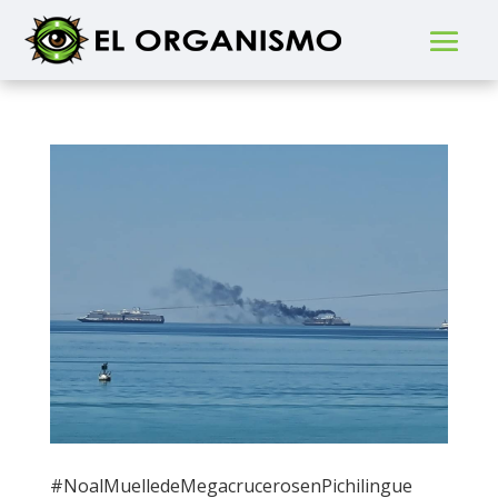
#NoalMuelledeMegacrucerosenPichilingue