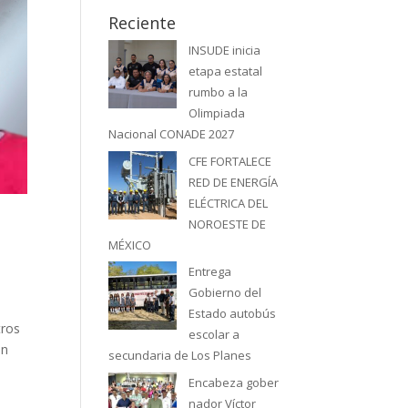
Reciente
INSUDE inicia
etapa estatal
rumbo a la
Olimpiada
Nacional CONADE 2027
CFE FORTALECE
RED DE ENERGÍA
ELÉCTRICA DEL
NOROESTE DE
MÉXICO
Entrega
Gobierno del
Estado autobús
tros
escolar a
én
secundaria de Los Planes
Encabeza gober
nador Víctor