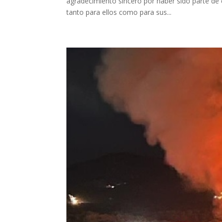
agradecimiento sincero por haber sido parte de est
tanto para ellos como para sus...