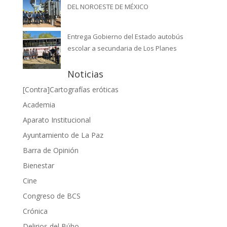
DEL NOROESTE DE MÉXICO
Entrega Gobierno del Estado autobús
escolar a secundaria de Los Planes
Noticias
[Contra]Cartografías eróticas
Academia
Aparato Institucional
Ayuntamiento de La Paz
Barra de Opinión
Bienestar
Cine
Congreso de BCS
Crónica
Delirios del Búho