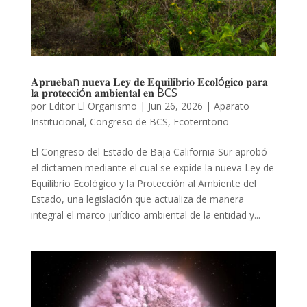
𝐀𝐩𝐫𝐮𝐞𝐛𝐚n 𝐧𝐮𝐞𝐯𝐚 𝐋𝐞𝐲 𝐝𝐞 𝐄𝐪𝐮𝐢𝐥𝐢𝐛𝐫𝐢𝐨 𝐄𝐜𝐨𝐥ó𝐠𝐢𝐜𝐨 𝐩𝐚𝐫𝐚
𝐥𝐚 𝐩𝐫𝐨𝐭𝐞𝐜𝐜𝐢ó𝐧 𝐚𝐦𝐛𝐢𝐞𝐧𝐭𝐚𝐥 𝐞𝐧 BCS
por
Editor El Organismo
|
Jun 26, 2026
|
Aparato
Institucional
,
Congreso de BCS
,
Ecoterritorio
El Congreso del Estado de Baja California Sur aprobó
el dictamen mediante el cual se expide la nueva Ley de
Equilibrio Ecológico y la Protección al Ambiente del
Estado, una legislación que actualiza de manera
integral el marco jurídico ambiental de la entidad y...