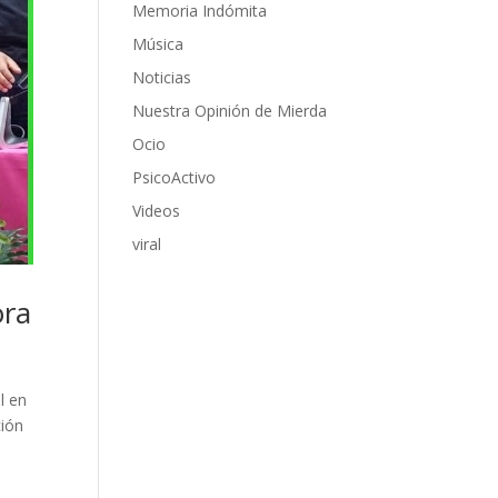
Memoria Indómita
Música
Noticias
Nuestra Opinión de Mierda
Ocio
PsicoActivo
Videos
viral
ora
l en
ción