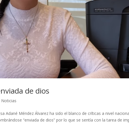
enviada de dios
,
Noticias
lsa Adané Méndez Álvarez ha sido el blanco de críticas a nivel naciona
mbrándose “enviada de dios” por lo que se sentía con la tarea de im