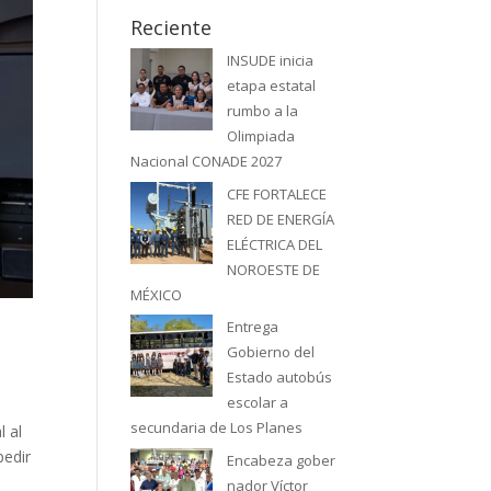
Reciente
INSUDE inicia
etapa estatal
rumbo a la
Olimpiada
Nacional CONADE 2027
CFE FORTALECE
RED DE ENERGÍA
ELÉCTRICA DEL
NOROESTE DE
MÉXICO
Entrega
Gobierno del
Estado autobús
escolar a
secundaria de Los Planes
l al
pedir
Encabeza gober
nador Víctor