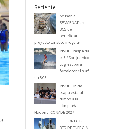
Reciente
Acusan a
SEMARNAT en
BCS de
beneficiar
proyecto turístico irregular
INSUDE respalda
el 5.º San Juanico
LogFest para
fortalecer el surf
en BCS
INSUDE inicia
etapa estatal
rumbo a la
Olimpiada
Nacional CONADE 2027
que
CFE FORTALECE
RED DE ENERGÍA