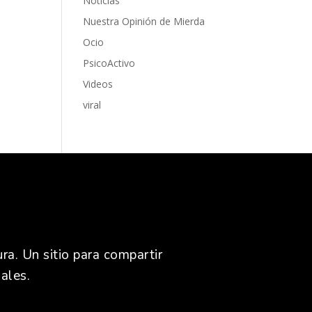
Noticias
Nuestra Opinión de Mierda
Ocio
PsicoActivo
Videos
viral
ra. Un sitio para compartir
ales.