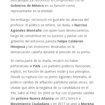
descalifique. Le reconoció el compromiso con el
Gobierno de México
en su función como
representante en la entidad.
Sin embargo, reconoció no gustarle las alianzas del
profesor. El político se refiere, sin duda, a
Narciso
Agúndez Montaño
con quien tuvo desencuentros,
luego de convertirse en su sucesor y pactar con el
gobierno del entonces panista
Felipe Calderón
Hinojosa
y las invasiones desatadas en la
demarcación cabeña durante el periodo de su primo.
En cierta parte de la charla, recalcó no haber
pertenecido al
PAN
. Los partidos políticos funcionan,
explicó, en función de quiénes están y sus principios.
Desde su ruptura con su primo Agúndez Montaño, el
político cambió de afiliación partidista varias veces, sin
olvidar que ante la negativa de su candidatura en el
PRI, saltó al PRD. En 2009 se fue con el partido satélite
del
priísmo Nueva Alianza
; en 2012 brincó a
Movimiento Ciudadano
y en 2017 se unió a
Morena
.