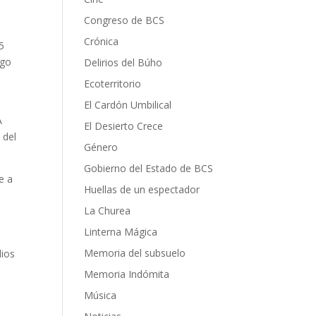
Congreso de BCS
Crónica
5
ago
Delirios del Búho
Ecoterritorio
El Cardón Umbilical
A
El Desierto Crece
 del
Género
Gobierno del Estado de BCS
e a
Huellas de un espectador
La Churea
Linterna Mágica
Memoria del subsuelo
dios
Memoria Indómita
Música