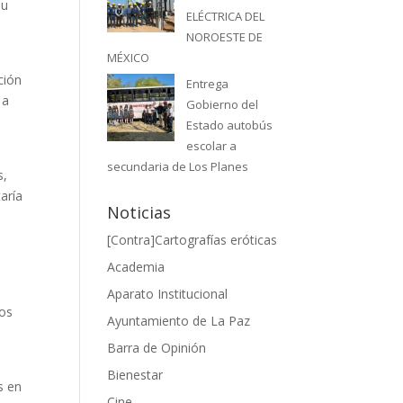
su
ELÉCTRICA DEL
NOROESTE DE
MÉXICO
ción
Entrega
 a
Gobierno del
Estado autobús
escolar a
secundaria de Los Planes
s,
aría
Noticias
[Contra]Cartografías eróticas
Academia
Aparato Institucional
ros
Ayuntamiento de La Paz
Barra de Opinión
Bienestar
s en
Cine