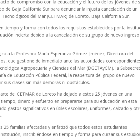
acto de compromiso con la educación y el futuro de los jóvenes de 
do de Baja California Sur para denunciar la injusta cancelación de un
s Tecnológicos del Mar (CETMAR) de Loreto, Baja California Sur.
n tiempo y forma con todos los requisitos establecidos por la institu
uación incierta debido a la cancelación de su grupo de nuevo ingreso
ica a la Profesora María Esperanza Gómez Jiménez, Directora del
s, que gestione de inmediato ante las autoridades correspondiente
ecnológica Agropecuaria y Ciencias del Mar (DGETAyCM), la Subsecret
ría de Educación Pública Federal, la reapertura del grupo de nuevo
ir sus clases sin más demoras ni obstáculos.
 parte del CETMAR de Loreto ha dejado a estos 25 jóvenes en una
o tiempo, dinero y esfuerzo en prepararse para su educación en esta
zado gastos significativos en útiles escolares, uniformes, calzado y ot
s.
s 25 familias afectadas y enfatizó que todos estos estudiantes
 institución, inscribiéndose en tiempo y forma para cursar sus estudio