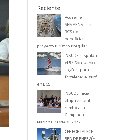
Reciente
Acusan a
SEMARNAT en
BCS de
beneficiar
proyecto turístico irregular
INSUDE respalda
el 5.º San Juanico
LogFest para
fortalecer el surf
en BCS
INSUDE inicia
etapa estatal
rumbo a la
Olimpiada
Nacional CONADE 2027
CFE FORTALECE
RED DE ENERGÍA