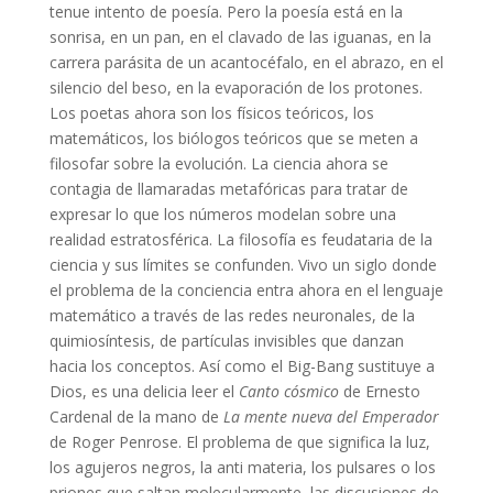
tenue intento de poesía. Pero la poesía está en la
sonrisa, en un pan, en el clavado de las iguanas, en la
carrera parásita de un acantocéfalo, en el abrazo, en el
silencio del beso, en la evaporación de los protones.
Los poetas ahora son los físicos teóricos, los
matemáticos, los biólogos teóricos que se meten a
filosofar sobre la evolución. La ciencia ahora se
contagia de llamaradas metafóricas para tratar de
expresar lo que los números modelan sobre una
realidad estratosférica. La filosofía es feudataria de la
ciencia y sus límites se confunden. Vivo un siglo donde
el problema de la conciencia entra ahora en el lenguaje
matemático a través de las redes neuronales, de la
quimiosíntesis, de partículas invisibles que danzan
hacia los conceptos. Así como el Big-Bang sustituye a
Dios, es una delicia leer el
Canto cósmico
de Ernesto
Cardenal de la mano de
La mente nueva del Emperador
de Roger Penrose. El problema de que significa la luz,
los agujeros negros, la anti materia, los pulsares o los
priones que saltan molecularmente, las discusiones de