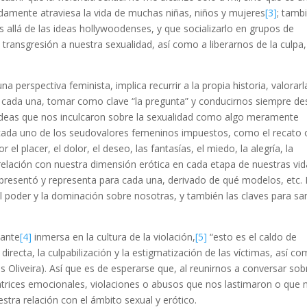
damente atraviesa la vida de muchas niñas, niños y mujeres
[3]
; tamb
ás allá de las ideas hollywoodenses, y que socializarlo en grupos de
ransgresión a nuestra sexualidad, así como a liberarnos de la culpa,
na perspectiva feminista, implica recurrir a la propia historia, valorarl
de cada una, tomar como clave “la pregunta” y conducirnos siempre d
s ideas que nos inculcaron sobre la sexualidad como algo meramente
r cada uno de los seudovalores femeninos impuestos, como el recato 
l placer, el dolor, el deseo, las fantasías, el miedo, la alegría, la
 relación con nuestra dimensión erótica en cada etapa de nuestras vid
resentó y representa para cada una, derivado de qué modelos, etc. 
 poder y la dominación sobre nosotras, y también las claves para sa
nante
[4]
inmersa en la cultura de la violación,
[5]
“esto es el caldo de
directa, la culpabilización y la estigmatización de las víctimas, así co
 Oliveira). Así que es de esperarse que, al reunirnos a conversar sob
trices emocionales, violaciones o abusos que nos lastimaron o que 
tra relación con el ámbito sexual y erótico.