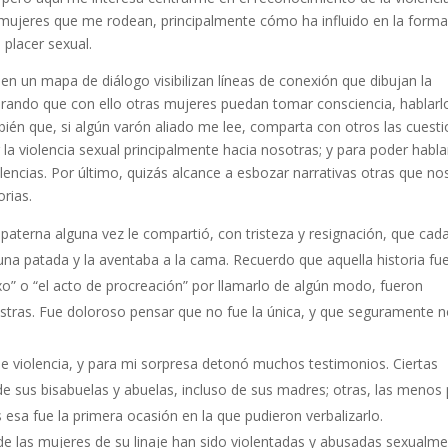
 mujeres que me rodean, principalmente cómo ha influido en la form
placer sexual.
en un mapa de diálogo visibilizan líneas de conexión que dibujan la
perando que con ello otras mujeres puedan tomar consciencia, hablarl
bién que, si algún varón aliado me lee, comparta con otros las cuest
 la violencia sexual principalmente hacia nosotras; y para poder habla
lencias. Por último, quizás alcance a esbozar narrativas otras que no
orias.
terna alguna vez le compartió, con tristeza y resignación, que cad
 una patada y la aventaba a la cama. Recuerdo que aquella historia fu
xo” o “el acto de procreación” por llamarlo de algún modo, fueron
estras. Fue doloroso pensar que no fue la única, y que seguramente 
de violencia, y para mi sorpresa detonó muchos testimonios. Ciertas
de sus bisabuelas y abuelas, incluso de sus madres; otras, las menos
 esa fue la primera ocasión en la que pudieron verbalizarlo.
de las mujeres de su linaje han sido violentadas y abusadas sexualm