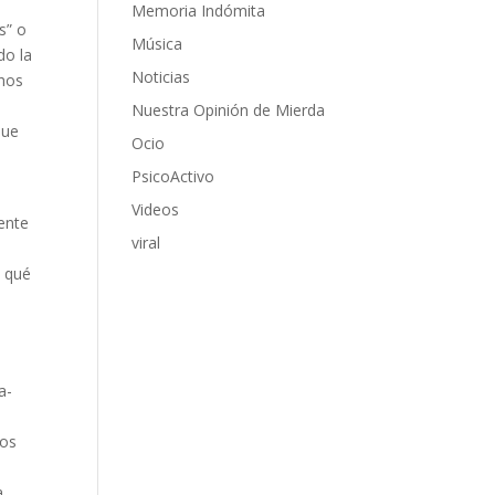
Memoria Indómita
s” o
Música
do la
Noticias
chos
Nuestra Opinión de Mierda
que
Ocio
PsicoActivo
Videos
ente
viral
s qué
a-
vos
a