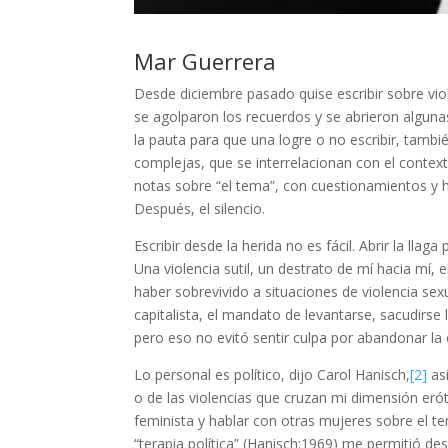
Mar Guerrera
Desde diciembre pasado quise escribir sobre vio
se agolparon los recuerdos y se abrieron algunas
la pauta para que una logre o no escribir, tambié
complejas, que se interrelacionan con el context
notas sobre “el tema”, con cuestionamientos y h
Después, el silencio.
Escribir desde la herida no es fácil. Abrir la ll
Una violencia sutil, un destrato de mí hacia mí,
haber sobrevivido a situaciones de violencia sex
capitalista, el mandato de levantarse, sacudirse l
pero eso no evitó sentir culpa por abandonar l
Lo personal es político, dijo Carol Hanisch,
[2]
así
o de las violencias que cruzan mi dimensión erót
feminista y hablar con otras mujeres sobre el t
“terapia política” (Hanisch:1969) me permitió de