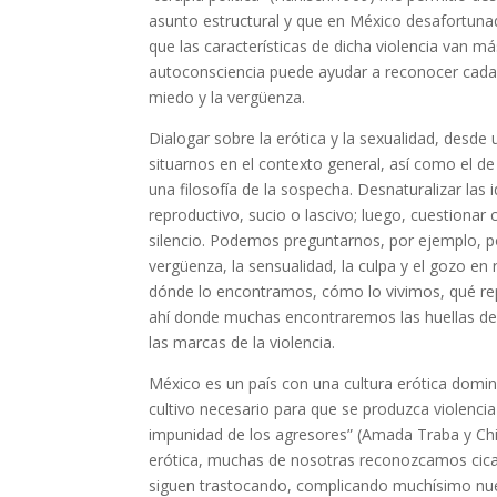
asunto estructural y que en México desafortuna
que las características de dicha violencia van m
autoconsciencia puede ayudar a reconocer cada t
miedo y la vergüenza.
Dialogar sobre la erótica y la sexualidad, desde u
situarnos en el contexto general, así como el 
una filosofía de la sospecha. Desnaturalizar la
reproductivo, sucio o lascivo; luego, cuestiona
silencio. Podemos preguntarnos, por ejemplo, por e
vergüenza, la sensualidad, la culpa y el gozo en
dónde lo encontramos, cómo lo vivimos, qué rep
ahí donde muchas encontraremos las huellas del
las marcas de la violencia.
México es un país con una cultura erótica domi
cultivo necesario para que se produzca violencia 
impunidad de los agresores” (Amada Traba y Chis
erótica, muchas de nosotras reconozcamos cica
siguen trastocando, complicando muchísimo nues