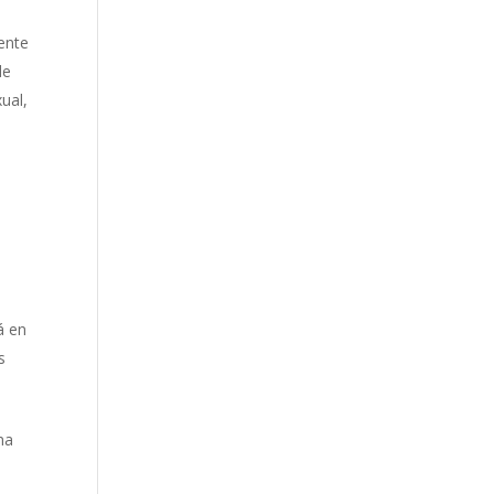
ente
de
ual,
á en
s
ma