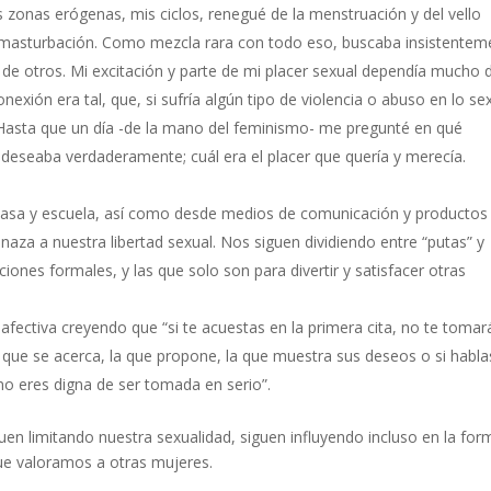
zonas erógenas, mis ciclos, renegué de la menstruación y del vello
 la masturbación. Como mezcla rara con todo eso, buscaba insistentem
 de otros. Mi excitación y parte de mi placer sexual dependía mucho 
exión era tal, que, si sufría algún tipo de violencia o abuso en lo sex
 Hasta que un día -de la mano del feminismo- me pregunté en qué
deseaba verdaderamente; cuál era el placer que quería y merecía.
 casa y escuela, así como desde medios de comunicación y productos
enaza a nuestra libertad sexual. Nos siguen dividiendo entre “putas” y
iones formales, y las que solo son para divertir y satisfacer otras
afectiva creyendo que “si te acuestas en la primera cita, no te tomar
 la que se acerca, la que propone, la que muestra sus deseos o si habla
o eres digna de ser tomada en serio”.
guen limitando nuestra sexualidad, siguen influyendo incluso en la for
que valoramos a otras mujeres.