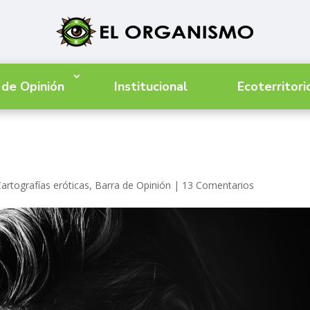
 de Opinión
Institucional
Ecoterritori
artografías eróticas
,
Barra de Opinión
|
13 Comentarios