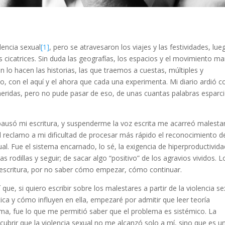
lencia sexual
[1]
, pero se atravesaron los viajes y las festividades, lue
 cicatrices. Sin duda las geografías, los espacios y el movimiento m
n lo hacen las historias, las que traemos a cuestas, múltiples y
o, con el aquí y el ahora que cada una experimenta. Mi diario ardió c
eridas, pero no pude pasar de eso, de unas cuantas palabras esparci
aga pausó mi escritura, y suspenderme la voz escrita me acarreó malesta
 el reclamo a mi dificultad de procesar más rápido el reconocimiento d
ual. Fue el sistema encarnado, lo sé, la exigencia de hiperproductivid
as rodillas y seguir; de sacar algo “positivo” de los agravios vividos. L
a escritura, por no saber cómo empezar, cómo continuar.
 que, si quiero escribir sobre los malestares a partir de la violencia se
ica y cómo influyen en ella, empezaré por admitir que leer teoría
ema, fue lo que me permitió saber que el problema es sistémico. La
scubrir que la violencia sexual no me alcanzó solo a mí, sino que es u