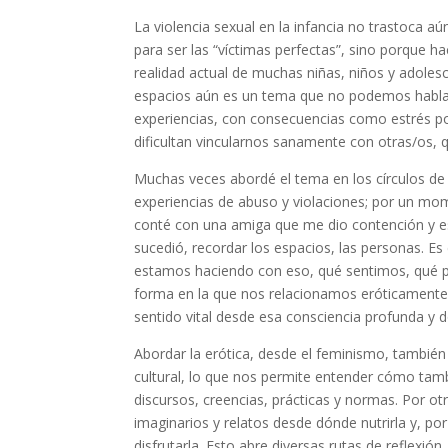
La violencia sexual en la infancia no trastoca 
para ser las “víctimas perfectas”, sino porque 
realidad actual de muchas niñas, niños y adole
espacios aún es un tema que no podemos hablar
experiencias, con consecuencias como estrés pos
dificultan vincularnos sanamente con otras/os
Muchas veces abordé el tema en los círculos de
experiencias de abuso y violaciones; por un m
conté con una amiga que me dio contención y es
sucedió, recordar los espacios, las personas. E
estamos haciendo con eso, qué sentimos, qué p
forma en la que nos relacionamos eróticamente 
sentido vital desde esa consciencia profunda y 
Abordar la erótica, desde el feminismo, también
cultural, lo que nos permite entender cómo tamb
discursos, creencias, prácticas y normas. Por otr
imaginarios y relatos desde dónde nutrirla y, po
disfrutarla. Esto abre diversas rutas de reflexió