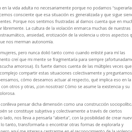
aún en la vida adulta no necesariamente porque no podamos “superarla
hacemos consciente que esa situación es generalizada y que sigue sien
scentes. Porque nos sentimos frustradas al darnos cuenta que en mu
 libremente. La cultura de la violación enmarca muchas de nuestras
traumático, ansiedad, erotización de la violencia u otros aspectos 
, que nos merman autonomía.
 mujeres, pero nunca dolió tanto como cuando enlisté para mí las
omento creí que mi mente se fragmentaría para siempre (afortunadam
cucha amorosa). Es fuerte darnos cuenta de las múltiples veces que
s complejo compartir estas situaciones colectivamente y preguntarno
ensamos, cómo deseamos actuar al respecto, qué implica eso en la
con otros y otras, ¡con nosotras! Cómo se asume la existencia y su
dolorosa.
 conlleva pensar dicha dimensión como una construcción sociopolític
ién se constituye subjetiva y colectivamente a través de ciertos
o lado, nos lleva a pensarla “abierta”, con la posibilidad de crear nue
r lo tanto, transformarla o encontrar otras formas de explorarla y
n, pero aquí me interesa centrarme en el reconocimiento de la violenci