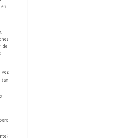
a en
o,
iones
r de
s
a vez
e tan
no
 pero
ente?