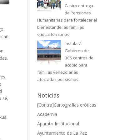
Castro entrega
de Pensiones
Humanitarias para fortalecer el
bienestar de las familias
go
sudcalifornianas
arcan
Instalará
on
Gobierno de
das.
BCS centros de
acopio para
familias venezolanas
res.
afectadas por sismos
e
ad
Noticias
o sé,
[Contra]Cartografías eróticas
Academia
xual
Aparato Institucional
Ayuntamiento de La Paz
n