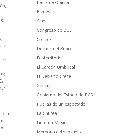
Barra de Opinión
ién,
Bienestar
 el
Cine
Congreso de BCS
a,
Crónica
esde
Delirios del Búho
Ecoterritorio
o el
El Cardón Umbilical
as;
El Desierto Crece
Es
Género
nar
Gobierno del Estado de BCS
Huellas de un espectador
La Churea
mo la
re
Linterna Mágica
nos
Memoria del subsuelo