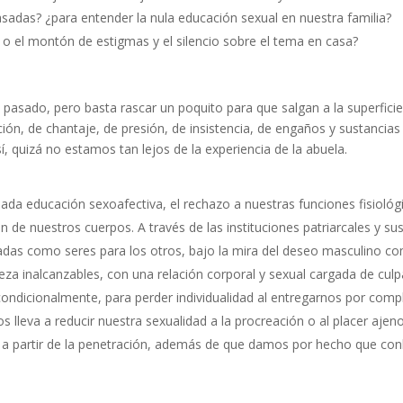
sadas? ¿para entender la nula educación sexual en nuestra familia?
o el montón de estigmas y el silencio sobre el tema en casa?
l pasado, pero basta rascar un poquito para que salgan a la superfici
ión, de chantaje, de presión, de insistencia, de engaños y sustancias
sí, quizá no estamos tan lejos de la experiencia de la abuela.
onada educación sexoafectiva, el rechazo a nuestras funciones fisiológ
ión de nuestros cuerpos. A través de las instituciones patriarcales y su
adas como seres para los otros, bajo la mira del deseo masculino c
eza inalcanzables, con una relación corporal y sexual cargada de culp
ndicionalmente, para perder individualidad al entregarnos por comp
s lleva a reducir nuestra sexualidad a la procreación o al placer ajeno
s a partir de la penetración, además de que damos por hecho que con