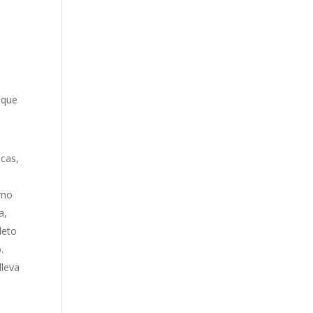
e
 que
icas,
s
omo
a,
leto
.
lleva