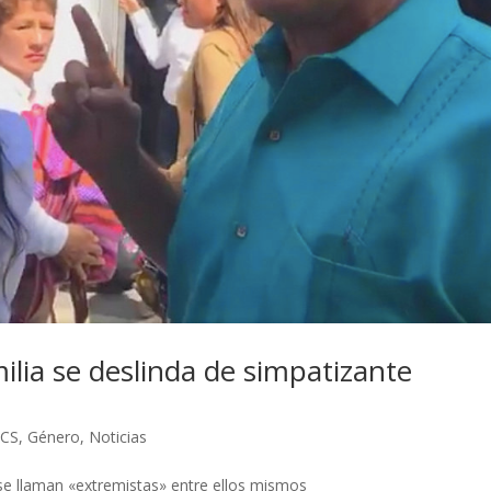
ilia se deslinda de simpatizante
BCS
,
Género
,
Noticias
se llaman «extremistas» entre ellos mismos