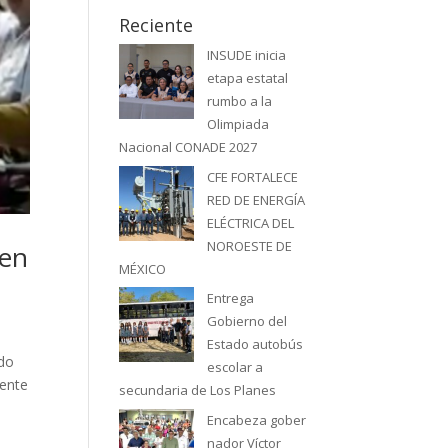
Reciente
INSUDE inicia
etapa estatal
rumbo a la
Olimpiada
Nacional CONADE 2027
CFE FORTALECE
RED DE ENERGÍA
ELÉCTRICA DEL
NOROESTE DE
 en
MÉXICO
Entrega
Gobierno del
Estado autobús
ndo
escolar a
rente
secundaria de Los Planes
Encabeza gober
nador Víctor