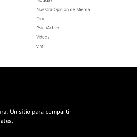
Noticias
Nuestra Opinión de Mierda
Ocio
PsicoActivo
Videos
viral
ra. Un sitio para compartir
ales.