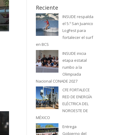
Reciente
INSUDE respalda
el 5.º San Juanico
LogFest para
fortalecer el surf
en BCS
INSUDE inicia
etapa estatal
rumbo a la
Olimpiada
Nacional CONADE 2027
CFE FORTALECE
RED DE ENERGÍA
ELÉCTRICA DEL
NOROESTE DE
MÉXICO
Entrega
Gobierno del