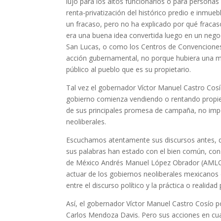
lujo para los altos funcionarios o para personas
renta-privatización del histórico predio e inmue
un fracaso, pero no ha explicado por qué fraca
era una buena idea convertida luego en un negoc
San Lucas, o como los Centros de Convenciones 
acción gubernamental, no porque hubiera una mal
público al pueblo que es su propietario.
Tal vez el gobernador Víctor Manuel Castro Cosí
gobierno comienza vendiendo o rentando propied
de sus principales promesa de campaña, no impor
neoliberales.
Escuchamos atentamente sus discursos antes, du
sus palabras han estado con el bien común, con 
de México Andrés Manuel López Obrador (AMLO), co
actuar de los gobiernos neoliberales mexicanos d
entre el discurso político y la práctica o realidad p
Así, el gobernador Víctor Manuel Castro Cosío p
Carlos Mendoza Davis. Pero sus acciones en cuan