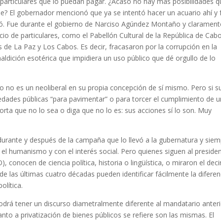
 particulares que lo puedan pagar. ¿Acaso no hay más posibilidades q
ble? El gobernador mencionó que ya se intentó hacer un acuario ahí y 
só. Fue durante el gobierno de Narciso Agúndez Montaño y clarament
io de particulares, como el Pabellón Cultural de la República de Cab
de La Paz y Los Cabos. Es decir, fracasaron por la corrupción en la
dición esotérica que impidiera un uso público que dé orgullo de lo
o no es un neoliberal en su propia concepción de sí mismo. Pero si s
ades públicas “para pavimentar” o para torcer el cumplimiento de 
ta que no lo sea o diga que no lo es: sus acciones sí lo son. Muy
rante y después de la campaña que lo llevó a la gubernatura y sie
el humanismo y con el interés social. Pero quienes siguen al preside
nocen de ciencia política, historia o lingüística, o miraron el deci
e las últimas cuatro décadas pueden identificar fácilmente la diferen
olítica.
odrá tener un discurso diametralmente diferente al mandatario anteri
to a privatización de bienes públicos se refiere son las mismas. El