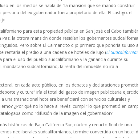
cluso en los medios se habla de “la mansión que se mandó construir
ersona del ex gobernador fuera propietario de ella. El castigo: el
ujo.
californiano para esta propiedad pública en San José del Cabo tambié
a Paz, la otrora mansión donde residían los gobernantes sudcaliforni
istinguidos. Pero sobre El Caimancito dijo primero que pondría su uso 
se rentaría el predio a una cadena de hoteles de lujo (
El Sudcalifornia
rá para el uso del pueblo sudcaliforniano y la ganancia durante su
 el mandatario sudcaliforniano, la renta del inmueble no irá a
toral, en cada acto público, en los debates y declaraciones prometi
orte y cultura” iría el total del gasto de imagen publicitaria ejercid
a una trasnacional hotelera beneficiará con servicios culturales y
bierno? ¿Por qué no lo hace al revés: cumplir lo que prometió en ca
 catalogaba como “difusión de la imagen del gobernador?
s históricas de Baja California Sur, núcleo y reducto final de una
biernos neoliberales sudcalifornianos, termine convertida en un hotel 