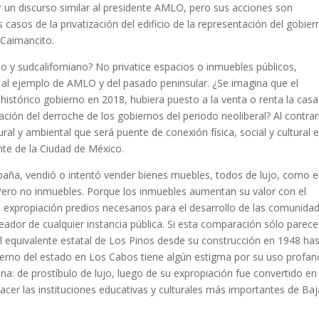
 un discurso similar al presidente AMLO, pero sus acciones son
asos de la privatización del edificio de la representación del gobier
 Caimancito.
o y sudcaliforniano? No privatice espacios o inmuebles públicos,
 al ejemplo de AMLO y del pasado peninsular. ¿Se imagina que el
istórico gobierno en 2018, hubiera puesto a la venta o renta la casa
ación del derroche de los gobiernos del periodo neoliberal? Al contrar
al y ambiental que será puente de conexión física, social y cultural 
nte de la Ciudad de México.
aña, vendió o intentó vender bienes muebles, todos de lujo, como e
. Pero no inmuebles. Porque los inmuebles aumentan su valor con el
 expropiación predios necesarios para el desarrollo de las comunida
ador de cualquier instancia pública. Si esta comparación sólo parece
el equivalente estatal de Los Pinos desde su construcción en 1948 ha
obierno del estado en Los Cabos tiene algún estigma por su uso profan
ana: de prostíbulo de lujo, luego de su expropiación fue convertido en
acer las instituciones educativas y culturales más importantes de Baj