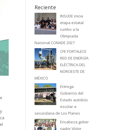
Reciente
INSUDE inicia
etapa estatal
rumbo a la
Olimpiada
Nacional CONADE 2027
CFE FORTALECE
RED DE ENERGÍA
ELÉCTRICA DEL
NOROESTE DE
MÉXICO
Entrega
Gobierno del
de
Estado autobús
escolar a
 y
secundaria de Los Planes
ica
Encabeza gober
el
nador Víctor