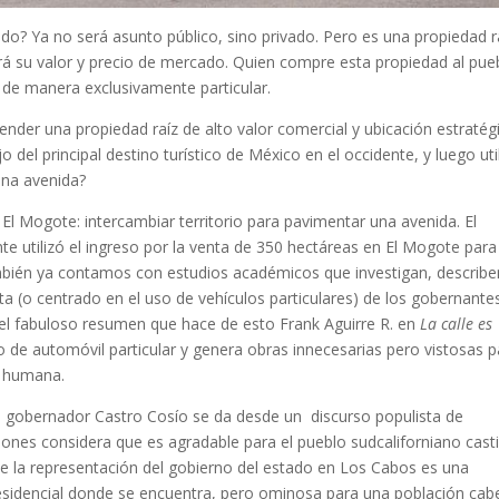
do? Ya no será asunto público, sino privado. Pero es una propiedad r
 su valor y precio de mercado. Quien compre esta propiedad al pue
o de manera exclusivamente particular.
nder una propiedad raíz de alto valor comercial y ubicación estratég
 del principal destino turístico de México en el occidente, y luego uti
una avenida?
 El Mogote: intercambiar territorio para pavimentar una avenida. El
utilizó el ingreso por la venta de 350 hectáreas en El Mogote para
mbién ya contamos con estudios académicos que investigan, describe
 (o centrado en el uso de vehículos particulares) de los gobernante
el fabuloso resumen que hace de esto Frank Aguirre R. en
La calle es
so de automóvil particular y genera obras innecesarias pero vistosas p
d humana.
el gobernador Castro Cosío se da desde un discurso populista de
ciones considera que es agradable para el pueblo sudcaliforniano cast
 de la representación del gobierno del estado en Los Cabos es una
residencial donde se encuentra, pero ominosa para una población ca