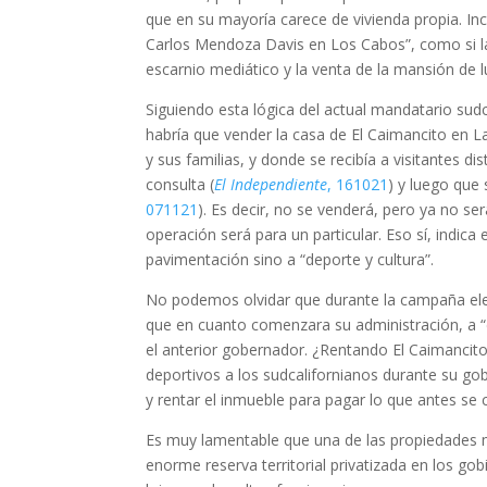
que en su mayoría carece de vivienda propia. In
Carlos Mendoza Davis en Los Cabos”, como si la p
escarnio mediático y la venta de la mansión de l
Siguiendo esta lógica del actual mandatario sud
habría que vender la casa de El Caimancito en L
y sus familias, y donde se recibía a visitantes d
consulta (
El Independiente
, 161021
) y luego que 
071121
). Es decir, no se venderá, pero ya no se
operación será para un particular. Eso sí, indica
pavimentación sino a “deporte y cultura”.
No podemos olvidar que durante la campaña elec
que en cuanto comenzara su administración, a “dep
el anterior gobernador. ¿Rentando El Caimancito 
deportivos a los sudcalifornianos durante su go
y rentar el inmueble para pagar lo que antes se
Es muy lamentable que una de las propiedades má
enorme reserva territorial privatizada en los go