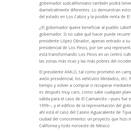
gobernador sudcaliforniano también podrá tener
diametralmente diferentes. Lo demuestran estos c
del estado en Los Cabos y la posible renta de El
¿El gobernador quiere beneficiar al pueblo cabeñ
gobernador. Si no sabe qué hacer puede recurrir
presidente López Obrador, apenas entrado a su h
presidencial de Los Pinos, por ser una represent
está transformando Los Pinos en un centro cultur
las zonas más ricas y las más pobres del occide
El presidente AMLO, tal como prometió en camp
avión presidencial, los vehículos blindados, etc
tiempo y volver a comprar o recuperar mediante
es después muy caro, como sabe cualquier plane
válida para el caso de El Caimancito ─pues fue 
1999─, y el edificio de la representación del g
ahí está el caso del Casino Aguacaliente de Tiju
ciudad del conocimiento: un proyecto que hizo n
California y todo noroeste de México.