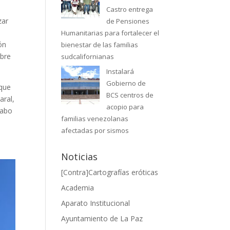
Castro entrega
zar
de Pensiones
Humanitarias para fortalecer el
ón
bienestar de las familias
obre
sudcalifornianas
Instalará
Gobierno de
 que
BCS centros de
aral,
acopio para
Cabo
familias venezolanas
afectadas por sismos
Noticias
[Contra]Cartografías eróticas
Academia
Aparato Institucional
Ayuntamiento de La Paz