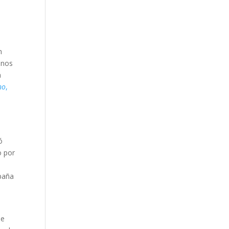
n
anos
a
no
,
ó
o por
mpaña
de