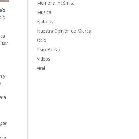
Memoria Indómita
aíz
Música
blo
Noticias
Nuestra Opinión de Mierda
ica
Ocio
lizar
PsicoActivo
Videos
viral
n y
s
ara
igar
beña