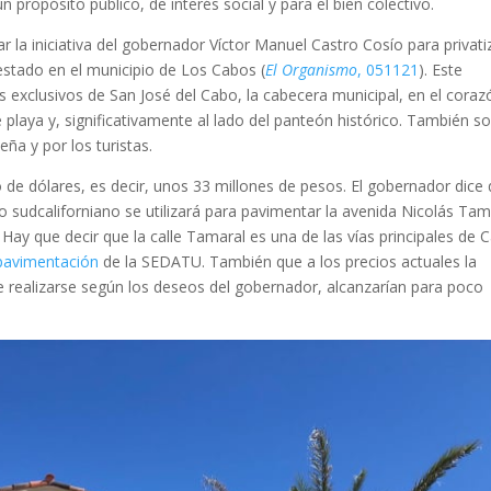
un propósito público, de interés social y para el bien colectivo.
ar la iniciativa del gobernador Víctor Manuel Castro Cosío para privati
 estado en el municipio de Los Cabos (
El Organismo
, 051121
). Este
 exclusivos de San José del Cabo, la cabecera municipal, en el coraz
e playa y, significativamente al lado del panteón histórico. También s
ña y por los turistas.
 de dólares, es decir, unos 33 millones de pesos. El gobernador dice
 sudcaliforniano se utilizará para pavimentar la avenida Nicolás Tam
ay que decir que la calle Tamaral es una de las vías principales de 
pavimentación
de la SEDATU. También que a los precios actuales la
de realizarse según los deseos del gobernador, alcanzarían para poco