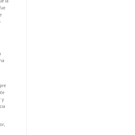
ue la
fue
e
o
u
una
mpre
nte
r y
cia
or,