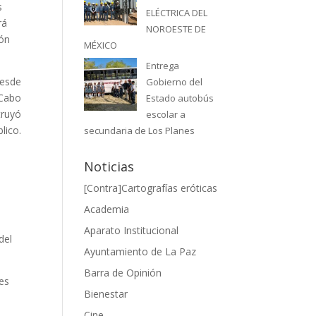
s
ELÉCTRICA DEL
rá
NOROESTE DE
ión
MÉXICO
Entrega
desde
Gobierno del
 Cabo
Estado autobús
truyó
escolar a
lico.
secundaria de Los Planes
Noticias
[Contra]Cartografías eróticas
Academia
Aparato Institucional
del
Ayuntamiento de La Paz
Barra de Opinión
es
Bienestar
Cine