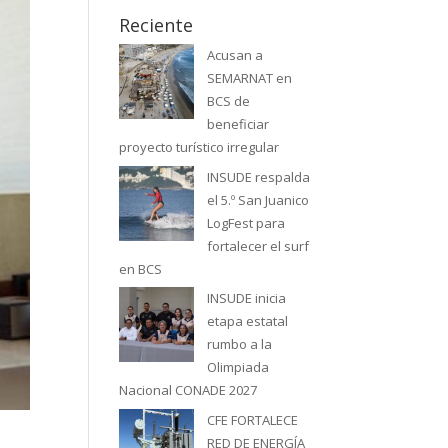
Reciente
Acusan a
SEMARNAT en
BCS de
beneficiar
proyecto turístico irregular
INSUDE respalda
el 5.º San Juanico
LogFest para
fortalecer el surf
en BCS
INSUDE inicia
etapa estatal
rumbo a la
Olimpiada
Nacional CONADE 2027
CFE FORTALECE
RED DE ENERGÍA