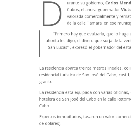
D
urante su gobierno,
Carlos Mend
Cabos; el ahora gobernador
Víct
valorada comercialmente y remat
de la calle Tamaral en ese municip
“Primero hay que evaluarla, que lo haga 
ahorita les digo, el dinero que surja de la ve
San Lucas” , expresó el gobernador del esta
La residencia abarca treinta metros lineales, co
residencial turística de San José del Cabo, cas
granito.
La residencia está equipada con varias oficinas
hotelera de San José del Cabo en la calle Retor
Cabo.
Expertos inmobiliarios, tasaron un valor comer
de dólares).