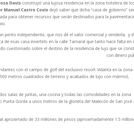
oza Davis
construyó una lujosa residencia en la zona hotelera de lo
or Manuel Castro Cosío
dejó saber que dicha “casa de gobierno” se
ada para obtener recursos que serán destinados para la pavimentac
io.
un perito independiente, que nos dé el valor comercial y venderla; y 
nta de esas casa invertirlo en la calle Tamaral que tanto hace falta en
do cuestionado sobre el destino de la residencia de lujo que se cons
con dinero púb
lindantes con el campo de golf del exclusivo resort Vidanta en la zona
i 1,500 metros cuadrados de terreno y acabados de lujo con mármol,
, dos salas de juntas, una cocina y todas las comodidades en la zona
no Punta Gorda a unos metros de la glorieta del Malecón de San José 
cial aproximado de 33 millones de pesos (aproximadamente 1.5 millon