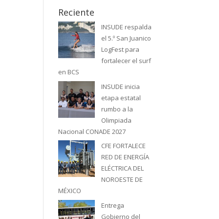
Reciente
INSUDE respalda
el 5.º San Juanico
LogFest para
fortalecer el surf
en BCS
INSUDE inicia
etapa estatal
rumbo a la
Olimpiada
Nacional CONADE 2027
CFE FORTALECE
RED DE ENERGÍA
ELÉCTRICA DEL
NOROESTE DE
MÉXICO
Entrega
Gobierno del