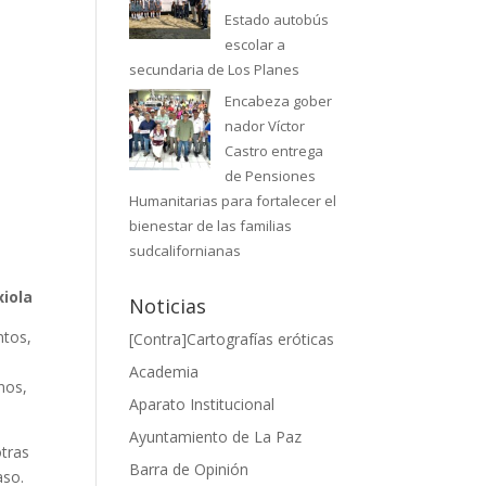
Estado autobús
escolar a
secundaria de Los Planes
Encabeza gober
nador Víctor
Castro entrega
de Pensiones
Humanitarias para fortalecer el
bienestar de las familias
sudcalifornianas
xiola
Noticias
ntos,
[Contra]Cartografías eróticas
Academia
anos,
Aparato Institucional
Ayuntamiento de La Paz
otras
Barra de Opinión
aso.