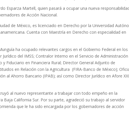
do Esparza Martell, quien pasará a ocupar una nueva responsabilida
ernadores de Acción Nacional.
 Ciudad de México, es licenciado en Derecho por la Universidad Autó
d Panamericana. Cuenta con Maestría en Derecho con especialidad en
 Munguía ha ocupado relevantes cargos en el Gobierno Federal en los
 Jurídico del IMSS; Contralor Interno en el Servicio de Administración
co y Fiduciario en Financiera Rural; Director General Adjunto de
stituidos en Relación con la Agricultura (FIRA-Banco de México); Ofici
ción al Ahorro Bancario (IPAB); así como Director Jurídico en Afore XX
truyó al nuevo representante a trabajar con todo empeño en la
Baja California Sur. Por su parte, agradeció su trabajo al servidor
ncomienda que le ha sido encargada por los gobernadores de acción