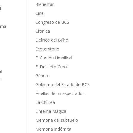
Bienestar
d
Cine
Congreso de BCS
noma
Crónica
Delirios del Búho
Ecoterritorio
El Cardón Umbilical
El Desierto Crece
al
Género
I-
Gobierno del Estado de BCS
Huellas de un espectador
La Churea
Linterna Mágica
Memoria del subsuelo
Memoria Indómita