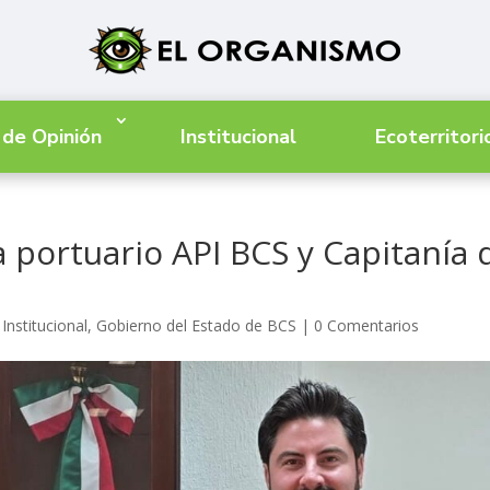
 de Opinión
Institucional
Ecoterritori
a portuario API BCS y Capitanía 
Institucional
,
Gobierno del Estado de BCS
|
0 Comentarios