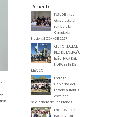
Reciente
INSUDE inicia
etapa estatal
rumbo a la
Olimpiada
Nacional CONADE 2027
CFE FORTALECE
RED DE ENERGÍA
ELÉCTRICA DEL
NOROESTE DE
MÉXICO
Entrega
en
Gobierno del
Estado autobús
ar
escolar a
gión.
secundaria de Los Planes
Encabeza gober
nador Víctor