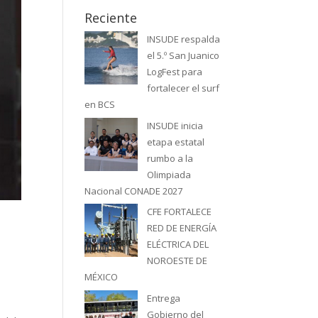
Reciente
INSUDE respalda
el 5.º San Juanico
LogFest para
fortalecer el surf
en BCS
INSUDE inicia
etapa estatal
rumbo a la
Olimpiada
Nacional CONADE 2027
CFE FORTALECE
RED DE ENERGÍA
ELÉCTRICA DEL
NOROESTE DE
MÉXICO
Entrega
l
Gobierno del