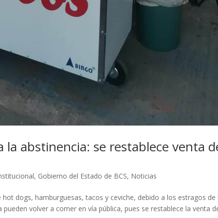
 la abstinencia: se restablece venta d
nstitucional
,
Gobierno del Estado de BCS
,
Noticias
 hot dogs, hamburguesas, tacos y ceviche, debido a los estragos de 
a pueden volver a comer en vía pública, pues se restablece la venta d