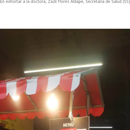
ó exhortar a la doctora, Zazil Flores Aldape, Secretaria de Salud (SS)