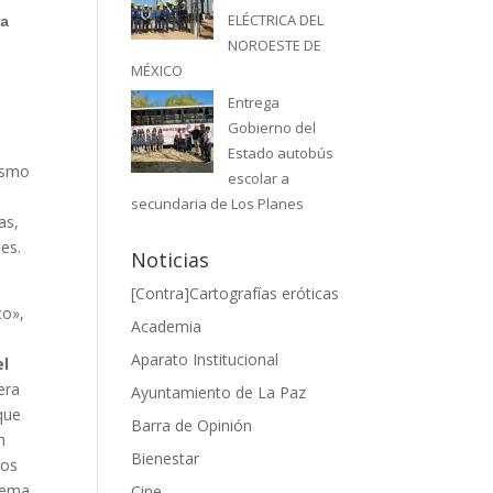
ELÉCTRICA DEL
a 
NOROESTE DE
 
MÉXICO
 
Entrega
Gobierno del
Estado autobús
nismo
escolar a
secundaria de Los Planes
as,
es.
Noticias
[Contra]Cartografías eróticas
co»,
Academia
Aparato Institucional
el
era
Ayuntamiento de La Paz
que
Barra de Opinión
n
Bienestar
los
blema
Cine