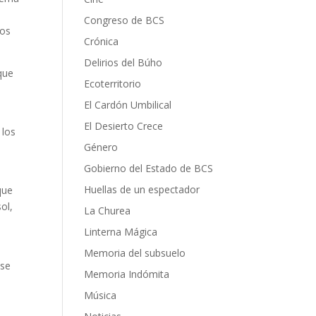
Congreso de BCS
los
Crónica
Delirios del Búho
que
Ecoterritorio
El Cardón Umbilical
El Desierto Crece
 los
Género
Gobierno del Estado de BCS
Huellas de un espectador
que
ol,
La Churea
Linterna Mágica
Memoria del subsuelo
 se
Memoria Indómita
Música