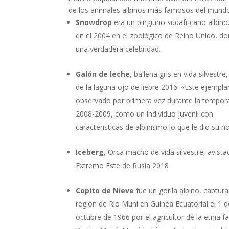
de los animales albinos más famosos del mund
Snowdrop
era un pingüino sudafricano albino
en el 2004 en el zoológico de Reino Unido, d
una verdadera celebridad.
Galón de leche
, ballena gris en vida silvestre
de la laguna ojo de liebre 2016. «Este ejempla
observado por primera vez durante la tempor
2008-2009, como un individuo juvenil con
características de albinismo lo que le dio su 
Iceberg
, Orca macho de vida silvestre, avist
Extremo Este de Rusia 2018
Copito de Nieve
fue un gorila albino, captur
región de Río Muni en Guinea Ecuatorial el 1 d
octubre de 1966 por el agricultor de la etnia f