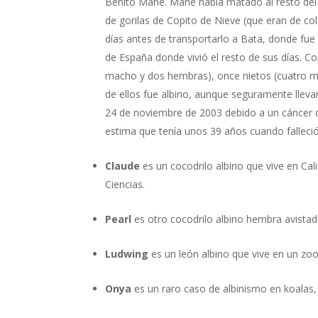
Benito Mañé. Mañé había matado al resto del
de gorilas de Copito de Nieve (que eran de c
días antes de transportarlo a Bata, donde fue
de España donde vivió el resto de sus días. Co
macho y dos hembras), once nietos (cuatro m
de ellos fue albino, aunque seguramente lleva
24 de noviembre de 2003 debido a un cáncer de
estima que tenía unos 39 años cuando falleció
Claude
es un cocodrilo albino que vive en Cal
Ciencias.
Pearl
es otro cocodrilo albino hembra avistado
Ludwing
es un león albino que vive en un zoo
Onya
es un raro caso de albinismo en koalas, 