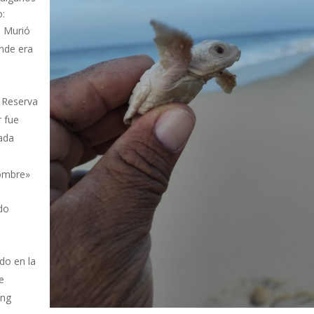
o:
. Murió
onde era
, Reserva
r fue
ada
nombre»
ado
ado en la
e
ang