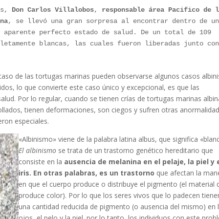
os, 
Don Carlos Villalobos
, 
responsable área Pacifico de l
ina
, se llevó una gran sorpresa al encontrar dentro de un
 aparente perfecto estado de salud. De un total de 109 
letamente blancas, las cuales fueron liberadas junto con
el caso de las tortugas marinas pueden observarse algunos casos albi
dos, lo que convierte este caso único y excepcional, es que las
lud. Por lo regular, cuando se tienen crías de tortugas marinas albin
lados, tienen deformaciones, son ciegos y sufren otras anormalidad
eron especiales.
«Albinismo» viene de la palabra latina albus, que significa «blan
El albinismo
se trata de un trastorno genético hereditario que
consiste en la
ausencia de melanina en el pelaje, la piel y 
iris. En otras palabras, es un trastorno
que afectan la man
en que el cuerpo produce o distribuye el pigmento (el material 
produce color). Por lo que los seres vivos que lo padecen tiene
una cantidad reducida de pigmento (o ausencia del mismo) en 
ojos, el pelo y la piel. por lo tanto, los individuos con este pro