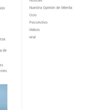
Noticias
Nuestra Opinión de Mierda
ción
Ocio
PsicoActivo
Videos
viral
deza
za de
les
ecies