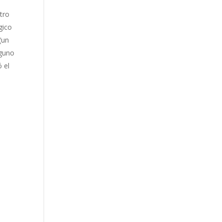
tro
gico
(un
nguno
 el