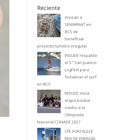
Reciente
Acusan a
SEMARNAT en
BCS de
beneficiar
proyecto turístico irregular
INSUDE respalda
el 5.º San Juanico
LogFest para
fortalecer el surf
en BCS
INSUDE inicia
etapa estatal
rumbo a la
Olimpiada
Nacional CONADE 2027
CFE FORTALECE
RED DE ENERGÍA