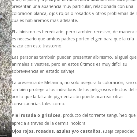
presentan una apariencia muy particular, relacionada con una
coloración blanca, ojos rojos o rosados y otros problemas de 
cuales hablaremos más adelante.
El albinismo es hereditario, pero también recesivo, de manera 
es necesario que ambos padres porten el gen para que la cría
nazca con este trastorno.
Las personas también pueden presentar albinismo, al igual que
animales silvestres, pero en estos últimos es muy difícil su
sobrevivencia en estado salvaje.
La presencia de Melanina, no solo asegura la coloración, sino 
también protege a los individuos de los peligrosos efectos del s
por lo que la falta de pigmentación puede acarrear otras
consecuencias tales como:
Piel rosada o grisácea
, producto del torrente sanguíneo que
aprecia a través de la dermis incolora.
Ojos rojos, rosados, azules y/o castaños.
(Baja capacidad