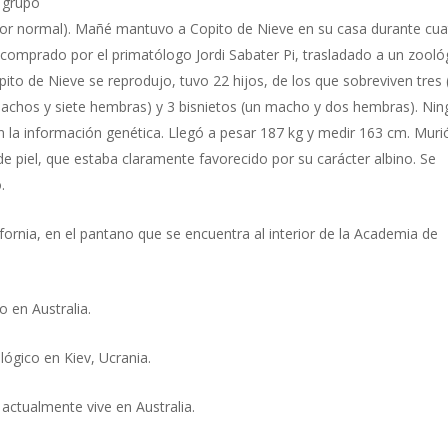
 grupo
olor normal). Mañé mantuvo a Copito de Nieve en su casa durante cua
 comprado por el primatólogo Jordi Sabater Pi, trasladado a un zooló
pito de Nieve se reprodujo, tuvo 22 hijos, de los que sobreviven tres 
achos y siete hembras) y 3 bisnietos (un macho y dos hembras). Ni
n la información genética. Llegó a pesar 187 kg y medir 163 cm. Murió
 piel, que estaba claramente favorecido por su carácter albino. Se
.
ifornia, en el pantano que se encuentra al interior de la Academia de
 en Australia.
lógico en Kiev, Ucrania.
actualmente vive en Australia.