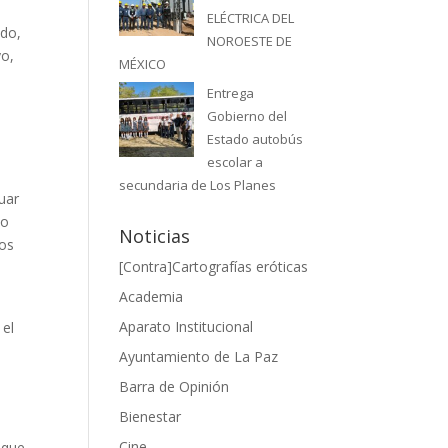
ELÉCTRICA DEL
ado,
NOROESTE DE
yo,
MÉXICO
Entrega
Gobierno del
Estado autobús
escolar a
secundaria de Los Planes
uar
lo
Noticias
los
[Contra]Cartografías eróticas
Academia
s
Aparato Institucional
 el
Ayuntamiento de La Paz
Barra de Opinión
Bienestar
Cine
 que