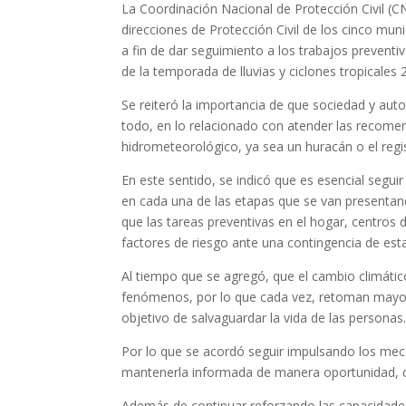
La Coordinación Nacional de Protección Civil (CN
direcciones de Protección Civil de los cinco mun
a fin de dar seguimiento a los trabajos preventi
de la temporada de lluvias y ciclones tropicales
Se reiteró la importancia de que sociedad y auto
todo, en lo relacionado con atender las recom
hidrometeorológico, ya sea un huracán o el regist
En este sentido, se indicó que es esencial segu
en cada una de las etapas que se van presentand
que las tareas preventivas en el hogar, centros
factores de riesgo ante una contingencia de est
Al tiempo que se agregó, que el cambio climáti
fenómenos, por lo que cada vez, retoman mayor 
objetivo de salvaguardar la vida de las personas
Por lo que se acordó seguir impulsando los mec
mantenerla informada de manera oportunidad, co
Además de continuar reforzando las capacidades 