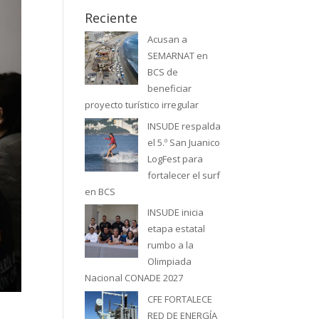
Reciente
Acusan a
SEMARNAT en
BCS de
beneficiar
proyecto turístico irregular
INSUDE respalda
el 5.º San Juanico
LogFest para
fortalecer el surf
en BCS
INSUDE inicia
etapa estatal
rumbo a la
Olimpiada
Nacional CONADE 2027
CFE FORTALECE
RED DE ENERGÍA