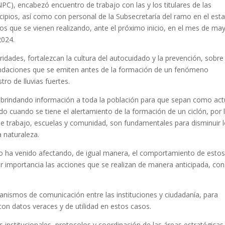
PC), encabezó encuentro de trabajo con las y los titulares de las
icipios, así como con personal de la Subsecretaría del ramo en el est
vos que se vienen realizando, ante el próximo inicio, en el mes de ma
 2024.
ridades, fortalezcan la cultura del autocuidado y la prevención, sobre
endaciones que se emiten antes de la formación de un fenómeno
ro de lluvias fuertes.
ir brindando información a toda la población para que sepan como act
o cuando se tiene el alertamiento de la formación de un ciclón, por 
 de trabajo, escuelas y comunidad, son fundamentales para disminuir 
a naturaleza.
co ha venido afectando, de igual manera, el comportamiento de esto
importancia las acciones que se realizan de manera anticipada, con
.
anismos de comunicación entre las instituciones y ciudadanía, para
n datos veraces y de utilidad en estos casos.
institucionales, protocolos y coordinación de las áreas estratégicas