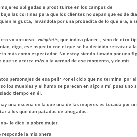
, mujeres obligadas a prostituirse en los campos de
baja las cortinas para que los clientes no sepan que es de día­
uien le gusta, llevándola por una probadita de lo que era, a s
ecto voluptuoso –
voluptatis
, que indica placer–, sino de otro ti
nían, digo, ese aspecto con el que se ha decidido retratar a l
orta más como espectador. No estoy siendo timado por una fi
go que se acerca más a la verdad de ese momento, y de mis
os personajes de esa peli? Por el ciclo que no termina, por el
ncluso los muebles y el humo se parecen en algo a mí, pues uno 
iado tiempo en él.
 hay una escena en la que una de las mujeres es tocada por u
atar a los que dan patadas de ahogados:
a– le dice la pobre mujer.
e responde la misionera.