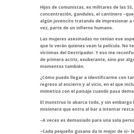
Hijos de comunistas, ex militares de las SS
concentración, gandules, el cantinero –que 
algún jovencito tratando de impresionar a q
vez, parte de un infierno humano.
Las mujeres asesinadas no tenían ese asp
que lo verán quienes vean la película. No te
víctimas del Destripador. Y eso me reconf
de primera actriz, exuberante, sino por al
momentos también.
¿Cómo puedo llegar a identificarme con tant
regreso al encierro y al vicio, en el que i
mimetiza con el paisaje cuando pasa demas
El monstruo lo abarca todo, y sin embargo
misionera que entra al bar a intentar resc
–A veces es demasiado para una sola person
–Cada pequeño gusano da lo mejor de sí– l