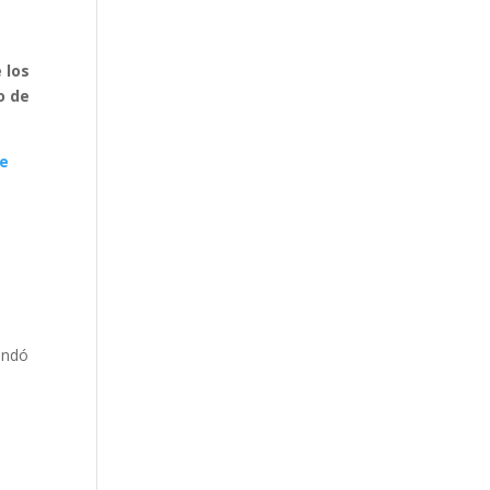
 los
o de
ne
l
endó