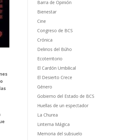
Barra de Opinión
Bienestar
Cine
Congreso de BCS
Crónica
Delirios del Búho
Ecoterritorio
El Cardón Umbilical
enes
El Desierto Crece
mo
Género
las
Gobierno del Estado de BCS
Huellas de un espectador
a
La Churea
que
Linterna Mágica
Memoria del subsuelo