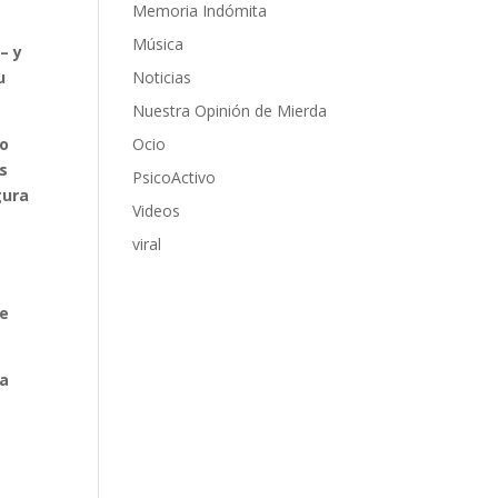
Memoria Indómita
Música
– y
u
Noticias
Nuestra Opinión de Mierda
po
Ocio
as
PsicoActivo
gura
Videos
viral
se
na