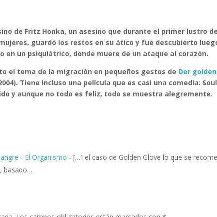
sino de Fritz Honka, un asesino que durante el primer lustro de
ujeres, guardó los restos en su ático y fue descubierto lueg
ero en un psiquiátrico, donde muere de un ataque al corazón.
usto el tema de la migración en pequeños gestos de
Der golde
004). Tiene incluso una película que es casi una comedia: Sou
ido y aunque no todo es feliz, todo se muestra alegremente.
Sangre - El Organismo
- […] el caso de Golden Glove lo que se recom
ar, basado…
cada.
Los campos obligatorios están marcados con
*