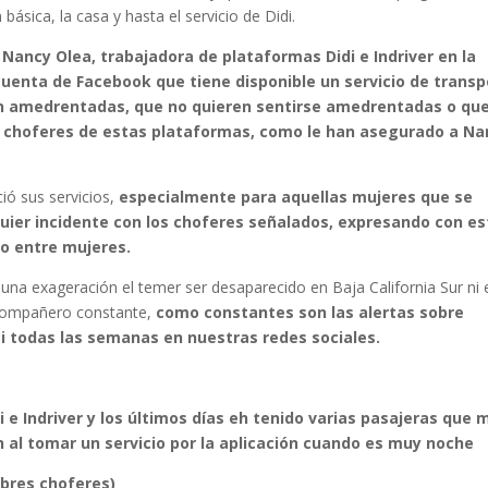
básica, la casa y hasta el servicio de Didi.
ancy Olea, trabajadora de plataformas Didi e Indriver en la
cuenta de Facebook que tiene disponible un servicio de transp
en amedrentadas, que no quieren sentirse amedrentadas o qu
os choferes de estas plataformas, como le han asegurado a Na
ió sus servicios,
especialmente para aquellas mujeres que se
uier incidente con los choferes señalados, expresando con es
o entre mujeres.
na exageración el temer ser desaparecido en Baja California Sur ni 
n compañero constante,
como constantes son las alertas sobre
i todas las semanas en nuestras redes sociales.
 e Indriver y los últimos días eh tenido varias pasajeras que 
 al tomar un servicio por la aplicación cuando es muy noche
bres choferes)