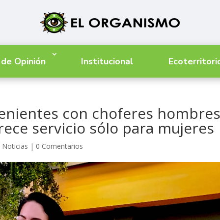
 de Opinión
Institucional
Ecoterritori
nvenientes con choferes hombre
rece servicio sólo para mujeres
,
Noticias
|
0 Comentarios