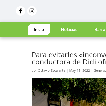
Inicio
Noticias
Barra
Para evitarles «inco
conductora de Didi of
por
Octavio Escalante
|
May 11, 2022
|
Género