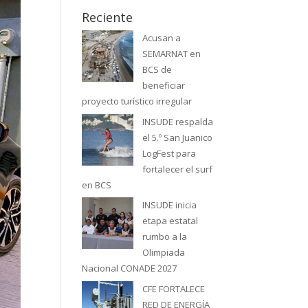
Reciente
Acusan a
SEMARNAT en
BCS de
beneficiar
proyecto turístico irregular
INSUDE respalda
el 5.º San Juanico
LogFest para
fortalecer el surf
en BCS
INSUDE inicia
etapa estatal
rumbo a la
Olimpiada
Nacional CONADE 2027
CFE FORTALECE
RED DE ENERGÍA