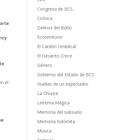
Congreso de BCS
Crónica
orte
Delirios del Búho
e
Ecoterritorio
ncy
El Cardón Umbilical
El Desierto Crece
te
Género
Gobierno del Estado de BCS
en el
Huellas de un espectador
La Churea
Linterna Mágica
Memoria del subsuelo
me
Memoria Indómita
Música