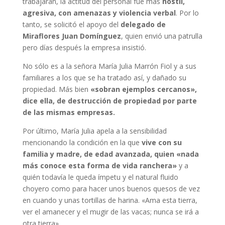
trabajaran, la actitud del personal fue más
hostil,
agresiva, con amenazas y violencia verbal
. Por lo
tanto, se solicitó el apoyo del
delegado de
Miraflores Juan Domínguez
, quien envió una patrulla
pero días después la empresa insistió.
No sólo es a la señora María Julia Marrón Fiol y a sus
familiares a los que se ha tratado así, y dañado su
propiedad. Más bien
«sobran ejemplos cercanos»,
dice ella, de destrucción de propiedad por parte
de las mismas empresas.
Por último, María Julia apela a la sensibilidad
mencionando la condición en la que
vive con su
familia y madre, de edad avanzada, quien «nada
más conoce esta forma de vida ranchera»
y a
quién todavía le queda ímpetu y el natural fluido
choyero como para hacer unos buenos quesos de vez
en cuando y unas tortillas de harina. «Ama esta tierra,
ver el amanecer y el mugir de las vacas; nunca se irá a
otra tierra».