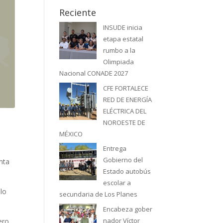
Reciente
INSUDE inicia
etapa estatal
rumbo a la
Olimpiada
Nacional CONADE 2027
CFE FORTALECE
RED DE ENERGÍA
ELÉCTRICA DEL
NOROESTE DE
MÉXICO
Entrega
Gobierno del
nta
Estado autobús
escolar a
ilo
secundaria de Los Planes
Encabeza gober
nador Víctor
ero.