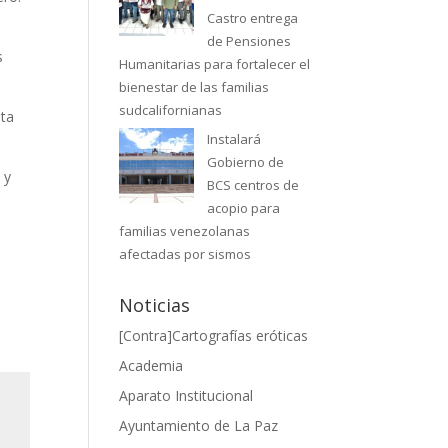
Castro entrega
de Pensiones
s
Humanitarias para fortalecer el
bienestar de las familias
sudcalifornianas
nta
Instalará
Gobierno de
 y
BCS centros de
acopio para
familias venezolanas
afectadas por sismos
Noticias
[Contra]Cartografías eróticas
Academia
Aparato Institucional
Ayuntamiento de La Paz