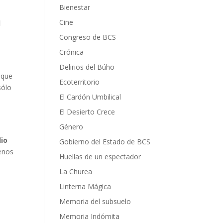
Bienestar
Cine
l
Congreso de BCS
Crónica
Delirios del Búho
 que
Ecoterritorio
sólo
El Cardón Umbilical
El Desierto Crece
Género
dio
Gobierno del Estado de BCS
menos
Huellas de un espectador
La Churea
Linterna Mágica
Memoria del subsuelo
Memoria Indómita