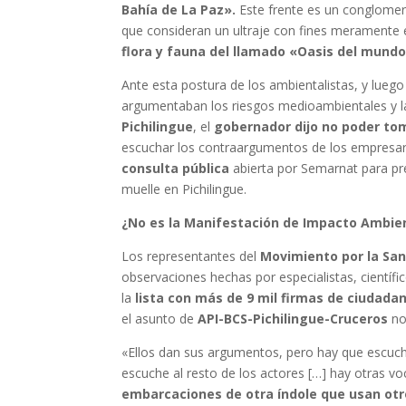
Bahía de La Paz».
Este frente es un conglomer
que consideran un ultraje con fines merament
flora y fauna del llamado «Oasis del mundo
Ante esta postura de los ambientalistas, y lue
argumentaban los riesgos medioambientales y 
Pichilingue
, el
gobernador dijo no poder tom
escuchar los contraargumentos de los empresar
consulta pública
abierta por Semarnat para pr
muelle en Pichilingue.
¿No es la Manifestación de Impacto Ambie
Los representantes del
Movimiento por la San
observaciones hechas por especialistas, científi
la
lista con más de 9 mil firmas de ciudada
el asunto de
API-BCS-Pichilingue-Cruceros
no
«Ellos dan sus argumentos, pero hay que escuc
escuche al resto de los actores […] hay otras v
embarcaciones de otra índole que usan ot