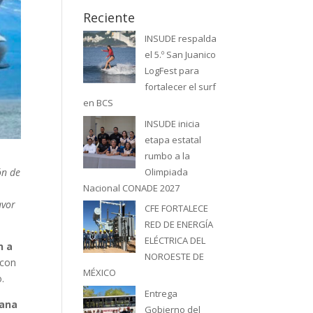
Reciente
INSUDE respalda
el 5.º San Juanico
LogFest para
fortalecer el surf
en BCS
INSUDE inicia
etapa estatal
rumbo a la
Olimpiada
ón de
Nacional CONADE 2027
avor
CFE FORTALECE
RED DE ENERGÍA
ELÉCTRICA DEL
n a
NOROESTE DE
 con
MÉXICO
.
Entrega
Sana
Gobierno del