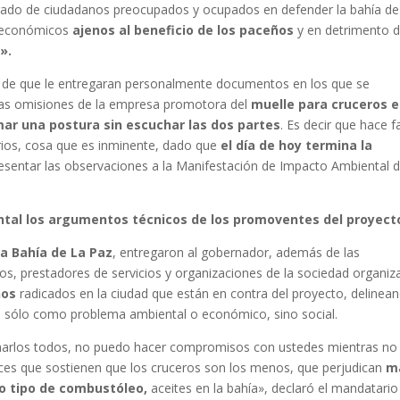
ado de ciudadanos preocupados y ocupados en defender la bahía de
e económicos
ajenos al beneficio de los paceños
y en detrimento d
».
go de que le entregaran personalmente documentos en los que se
las omisiones de la empresa promotora del
muelle para cruceros 
ar una postura sin escuchar las dos partes
. Es decir que hace f
ios, cosa que es inminente, dado que
el día de hoy termina la
esentar las observaciones a la Manifestación de Impacto Ambiental d
ntal los argumentos técnicos de los promoventes del proyect
a Bahía de La Paz
, entregaron al gobernador, además de las
cos, prestadores de servicios y organizaciones de la sociedad organiz
nos
radicados en la ciudad que están en contra del proyecto, delinea
 sólo como problema ambiental o económico, sino social.
harlos todos, no puedo hacer compromisos con ustedes mientras no
oces que sostienen que los cruceros son los menos, que perjudican
m
ro tipo de combustóleo,
aceites en la bahía», declaró el mandatario