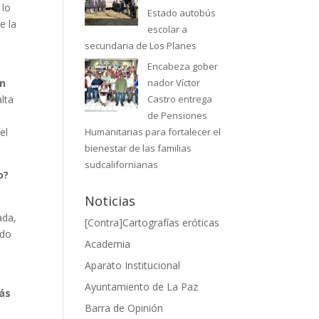
 lo
Estado autobús
e la
escolar a
secundaria de Los Planes
Encabeza gober
en
nador Víctor
alta
Castro entrega
de Pensiones
el
Humanitarias para fortalecer el
bienestar de las familias
sudcalifornianas
o?
Noticias
ada,
[Contra]Cartografías eróticas
ndo
Academia
Aparato Institucional
Ayuntamiento de La Paz
ás
Barra de Opinión