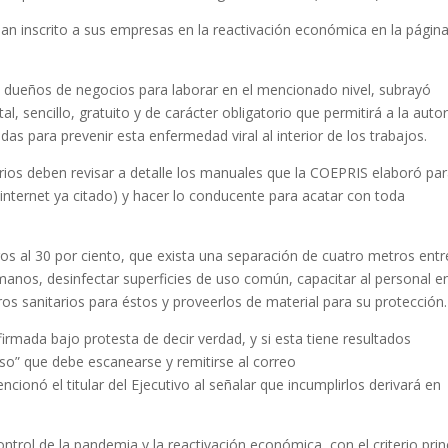
 inscrito a sus empresas en la reactivación económica en la págin
os dueños de negocios para laborar en el mencionado nivel, subrayó
l, sencillo, gratuito y de carácter obligatorio que permitirá a la auto
das para prevenir esta enfermedad viral al interior de los trabajos.
rios deben revisar a detalle los manuales que la COEPRIS elaboró pa
e internet ya citado) y hacer lo conducente para acatar con toda
ros al 30 por ciento, que exista una separación de cuatro metros entr
manos, desinfectar superficies de uso común, capacitar al personal en
ros sanitarios para éstos y proveerlos de material para su protección.
rmada bajo protesta de decir verdad, y si esta tiene resultados
so” que debe escanearse y remitirse al correo
onó el titular del Ejecutivo al señalar que incumplirlos derivará en
ontrol de la pandemia y la reactivación económica, con el criterio prin