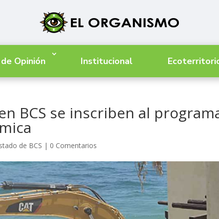
 de Opinión
Institucional
Ecoterritori
en BCS se inscriben al program
ómica
Estado de BCS
|
0 Comentarios