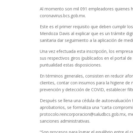
Al momento son mil 091 empleadores quienes han
coronavirus.bcs.gob.mx.
Este es el primer requisito que deben cumplir l
Mendoza Davis al explicar que es un trámite digita
sanitaria dar seguimiento a la aplicación de medi
Una vez efectuada esta inscripción, los empresa
sus respectivos giros (publicados en el portal d
puntualidad estas disposiciones.
En términos generales, consisten en reducir afo
clientes, contar con insumos para la higiene de 
prevención y detección de COVID, establecer filt
Después se llena una cédula de autoevaluación fi
aprobatorios, se formaliza una “carta compromi
protocolo.reincorporacion@saludbcs.gob.mx, menci
sanciones administrativas.
“Son procesos para lograr el equilibrio entre el c