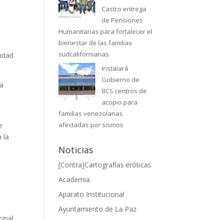
Castro entrega
a
de Pensiones
Humanitarias para fortalecer el
bienestar de las familias
sudcalifornianas
ridad
Instalará
Gobierno de
ra
BCS centros de
acopio para
familias venezolanas
afectadas por sismos
e
 la
Noticias
[Contra]Cartografías eróticas
Academia
Aparato Institucional
Ayuntamiento de La Paz
cipal