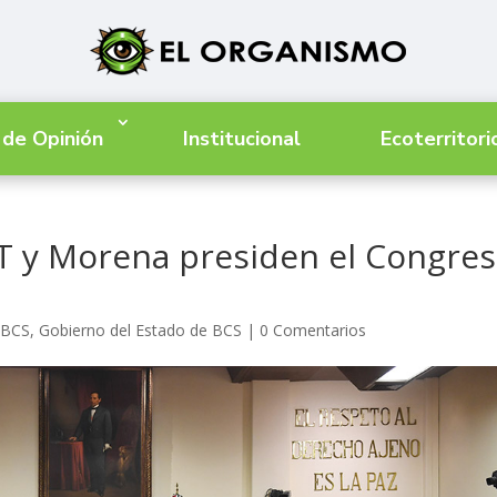
 de Opinión
Institucional
Ecoterritori
PT y Morena presiden el Congre
 BCS
,
Gobierno del Estado de BCS
|
0 Comentarios