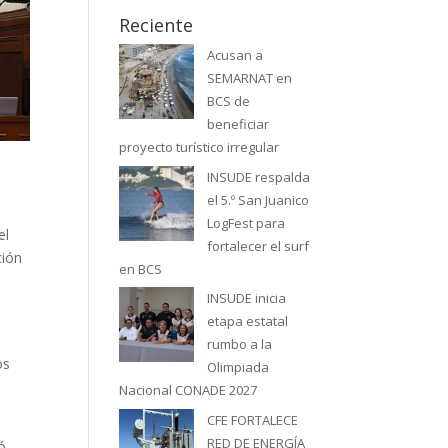
Reciente
Acusan a
SEMARNAT en
BCS de
beneficiar
proyecto turístico irregular
INSUDE respalda
el 5.º San Juanico
LogFest para
el
fortalecer el surf
ción
en BCS
INSUDE inicia
etapa estatal
rumbo a la
os
Olimpiada
Nacional CONADE 2027
CFE FORTALECE
RED DE ENERGÍA
ó