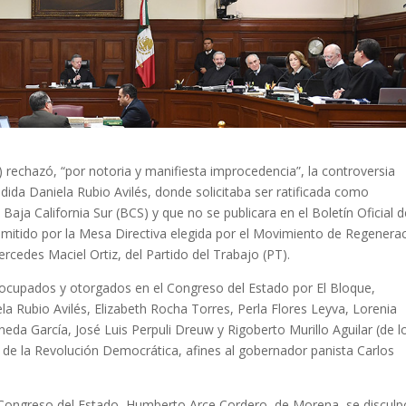
 rechazó, “por notoria y manifiesta improcedencia”, la controversia
dida Daniela Rubio Avilés, donde solicitaba ser ratificada como
aja California Sur (BCS) y que no se publicara en el Boletín Oficial d
mitido por la Mesa Directiva elegida por el Movimiento de Regenera
rcedes Maciel Ortiz, del Partido del Trabajo (PT).
s ocupados y otorgados en el Congreso del Estado por El Bloque,
a Rubio Avilés, Elizabeth Rocha Torres, Perla Flores Leyva, Lorenia
neda García, José Luis Perpuli Dreuw y Rigoberto Murillo Aguilar (de l
 de la Revolución Democrática, afines al gobernador panista Carlos
el Congreso del Estado, Humberto Arce Cordero, de Morena, se disculp