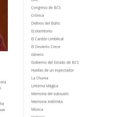
Congreso de BCS
Crónica
Delirios del Búho
Ecoterritorio
El Cardón Umbilical
El Desierto Crece
Género
Gobierno del Estado de BCS
Huellas de un espectador
La Churea
esta
Linterna Mágica
o
Memoria del subsuelo
Memoria Indómita
cha
Música
euw