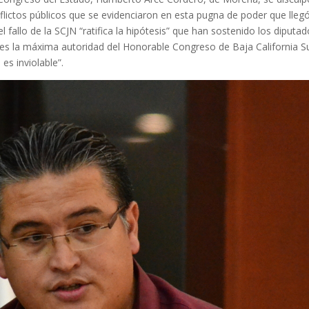
flictos públicos que se evidenciaron en esta pugna de poder que llegó
l fallo de la SCJN “ratifica la hipótesis” que han sostenido los diputa
 es la máxima autoridad del Honorable Congreso de Baja California Su
es inviolable”.