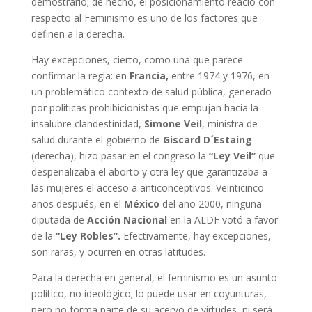
demostrarlo; de hecho, el posicionamiento reacio con
respecto al Feminismo es uno de los factores que
definen a la derecha.
Hay excepciones, cierto, como una que parece
confirmar la regla: en
Francia,
entre 1974 y 1976, en
un problemático contexto de salud pública, generado
por políticas prohibicionistas que empujan hacia la
insalubre clandestinidad,
Simone Veil
, ministra de
salud durante el gobierno de
Giscard D´Estaing
(derecha), hizo pasar en el congreso la
“Ley Veil”
que
despenalizaba el aborto y otra ley que garantizaba a
las mujeres el acceso a anticonceptivos. Veinticinco
años después, en el
México
del año 2000, ninguna
diputada de
Acción Nacional
en la ALDF votó a favor
de la
“Ley Robles”.
Efectivamente, hay excepciones,
son raras, y ocurren en otras latitudes.
Para la derecha en general, el feminismo es un asunto
político, no ideológico; lo puede usar en coyunturas,
pero no forma parte de su acervo de virtudes, ni será