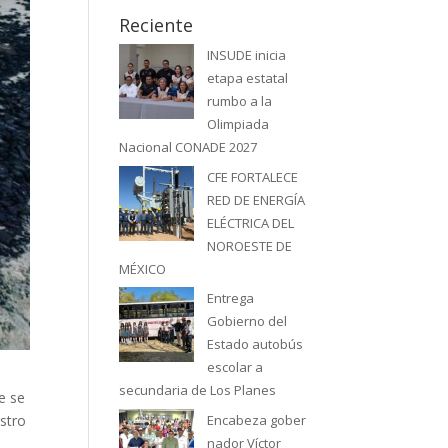
Reciente
INSUDE inicia
etapa estatal
rumbo a la
Olimpiada
Nacional CONADE 2027
CFE FORTALECE
RED DE ENERGÍA
ELÉCTRICA DEL
NOROESTE DE
MÉXICO
Entrega
Gobierno del
Estado autobús
escolar a
secundaria de Los Planes
e se
Encabeza gober
astro
nador Víctor