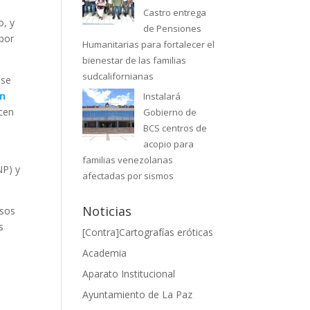
Castro entrega
o, y
de Pensiones
 por
Humanitarias para fortalecer el
bienestar de las familias
sudcalifornianas
 se
n
Instalará
ecen
Gobierno de
BCS centros de
acopio para
familias venezolanas
NP) y
afectadas por sismos
Noticias
rsos
s
[Contra]Cartografías eróticas
Academia
Aparato Institucional
Ayuntamiento de La Paz