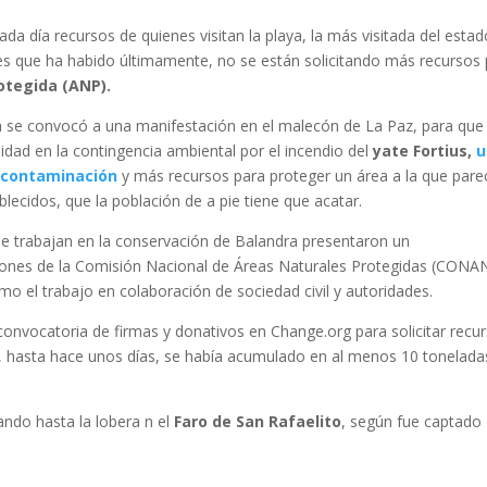
 día recursos de quienes visitan la playa, la más visitada del estad
nes que ha habido últimamente, no se están solicitando más recursos
otegida (ANP).
a se convocó a una manifestación en el malecón de La Paz, para que
idad en la contingencia ambiental por el incendio del
yate Fortius,
u
a contaminación
y más recursos para proteger un área a la que par
lecidos, que la población de a pie tiene que acatar.
e trabajan en la conservación de Balandra presentaron un
iones de la Comisión Nacional de Áreas Naturales Protegidas (CONA
omo el trabajo en colaboración de sociedad civil y autoridades.
onvocatoria de firmas y donativos en Change.org para solicitar recu
, hasta hace unos días, se había acumulado en al menos 10 tonelada
ndo hasta la lobera n el
Faro de San Rafaelito
, según fue captado