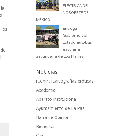
ELÉCTRICA DEL
 la
NOROESTE DE
s
MÉXICO
Entrega
 los
Gobierno del
Estado autobús
escolar a
 de
secundaria de Los Planes
l
Noticias
[Contra]Cartografías eróticas
Academia
Aparato Institucional
Ayuntamiento de La Paz
Barra de Opinión
Bienestar
Cine