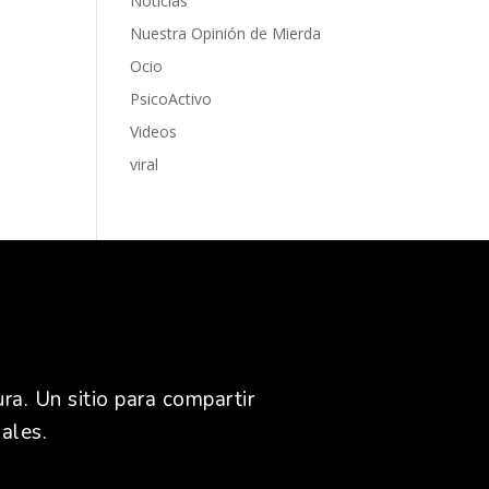
Noticias
Nuestra Opinión de Mierda
Ocio
PsicoActivo
Videos
viral
ra. Un sitio para compartir
ales.