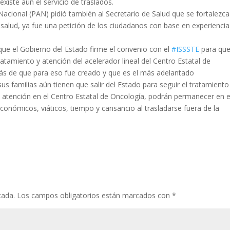
iste aún el servicio de traslados.
 Nacional (PAN) pidió también al Secretario de Salud que se fortalezca
 salud, ya fue una petición de los ciudadanos con base en experiencia
que el Gobierno del Estado firme el convenio con el
#ISSSTE
para que
ratamiento y atención del acelerador lineal del Centro Estatal de
más de que para eso fue creado y que es el más adelantado
us familias aún tienen que salir del Estado para seguir el tratamiento
a atención en el Centro Estatal de Oncología, podrán permanecer en e
conómicos, viáticos, tiempo y cansancio al trasladarse fuera de la
cada.
Los campos obligatorios están marcados con
*