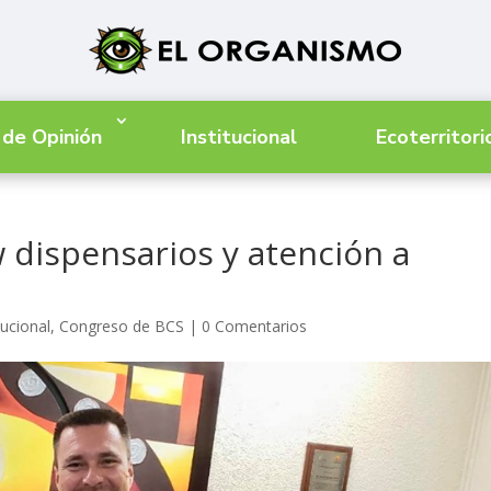
 de Opinión
Institucional
Ecoterritori
 dispensarios y atención a
s
tucional
,
Congreso de BCS
|
0 Comentarios