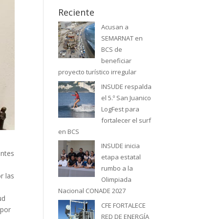
Reciente
Acusan a
SEMARNAT en
BCS de
beneficiar
proyecto turístico irregular
INSUDE respalda
el 5.º San Juanico
LogFest para
fortalecer el surf
en BCS
INSUDE inicia
entes
etapa estatal
rumbo a la
r las
Olimpiada
Nacional CONADE 2027
ud
CFE FORTALECE
 por
RED DE ENERGÍA