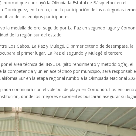
E) informó que concluyó la Olimpiada Estatal de Básquetbol en el
 Domínguez, en Loreto, con la participación de las categorías femen
etitivo de los equipos participantes.
uvo la medalla de oro, seguido por La Paz en segundo lugar y Como
idad de la región sur del estado.
entre Los Cabos, La Paz y Mulegé. El primer criterio de desempate, la
cupara el primer lugar, La Paz el segundo y Mulegé el tercero.
 por el área técnica del INSUDE (alto rendimiento y metodología), el
 de la competencia y un enlace técnico por municipio, será responsabl
California Sur en la etapa regional rumbo a la Olimpiada Nacional 202
limpiada continuará con el voleibol de playa en Comondú. Los encuentr
nstitución, donde los mejores exponentes buscarán asegurar su luga