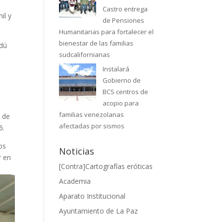
Castro entrega
il y
de Pensiones
Humanitarias para fortalecer el
bienestar de las familias
ndú
sudcalifornianas
Instalará
Gobierno de
BCS centros de
acopio para
familias venezolanas
e de
afectadas por sismos
6.
os
Noticias
r en
[Contra]Cartografías eróticas
Academia
Aparato Institucional
Ayuntamiento de La Paz