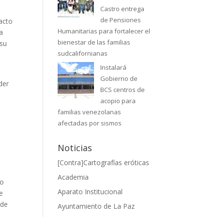
Castro entrega
de Pensiones
 acto
Humanitarias para fortalecer el
a
bienestar de las familias
 su
sudcalifornianas
Instalará
Gobierno de
der
BCS centros de
acopio para
familias venezolanas
afectadas por sismos
Noticias
[Contra]Cartografías eróticas
Academia
lo
Aparato Institucional
de
 de
Ayuntamiento de La Paz