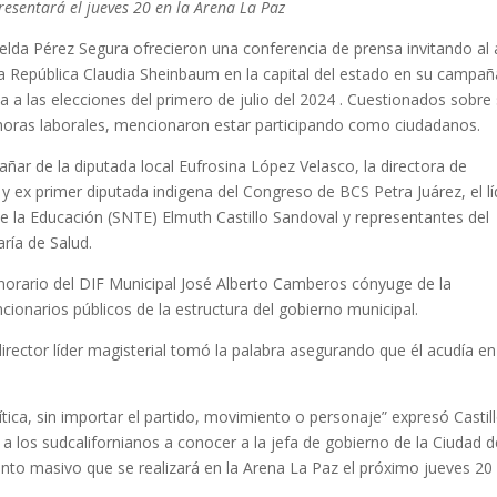
presentará el jueves 20 en la Arena La Paz
Imelda Pérez Segura ofrecieron una conferencia de prensa invitando al
la República Claudia Sheinbaum en la capital del estado en su campañ
la a las elecciones del primero de julio del 2024 . Cuestionados sobre
 horas laborales, mencionaron estar participando como ciudadanos.
ar de la diputada local Eufrosina López Velasco, la directora de
 ex primer diputada indigena del Congreso de BCS Petra Juárez, el lí
de la Educación (SNTE) Elmuth Castillo Sandoval y representantes del
aría de Salud.
onorario del DIF Municipal José Alberto Camberos cónyuge de la
cionarios públicos de la estructura del gobierno municipal.
director líder magisterial tomó la palabra asegurando que él acudía en
lítica, sin importar el partido, movimiento o personaje” expresó Castil
y a los sudcalifornianos a conocer a la jefa de gobierno de la Ciudad 
nto masivo que se realizará en la Arena La Paz el próximo jueves 20