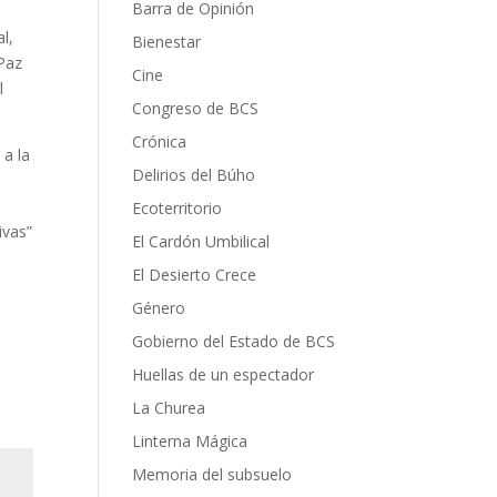
Barra de Opinión
l,
Bienestar
 Paz
Cine
l
Congreso de BCS
Crónica
 a la
Delirios del Búho
Ecoterritorio
ivas”
El Cardón Umbilical
El Desierto Crece
Género
Gobierno del Estado de BCS
Huellas de un espectador
La Churea
Linterna Mágica
Memoria del subsuelo