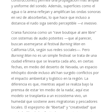
construcciones) permite una propagación más amplia
y uniforme del sonido. Además, superficies como el
agua o la arena reflejan y amplifican las ondas sonoras
en vez de absorberlas, lo que hace que incluso a
distancia el ruido siga siendo perceptible —
e invasivo
.
Crania funciona como un “rave boutique al aire libre”
con sistemas de audio potentes —que al parecer,
buscan asemejarse al festival
Burning Man
en
California USA, según sus redes sociales—. Pero
Burning Man
no es un simple festival: se trata de una
ciudad efímera que se levanta cada año, en ciertas
fechas, en medio del desierto de Nevada, un espacio
inhóspito donde incluso ahí han surgido conflictos por
el impacto ambiental y logístico en la región. La
diferencia es que, mientras aquel se realiza bajo la
premisa de estar ‘en medio de la nada’, aquí ese
modelo se trasplanta a un ecosistema vivo, un
humedal que sostiene aves migratorias y pescadores
locales. El espejismo de “libertad” y “creatividad” que