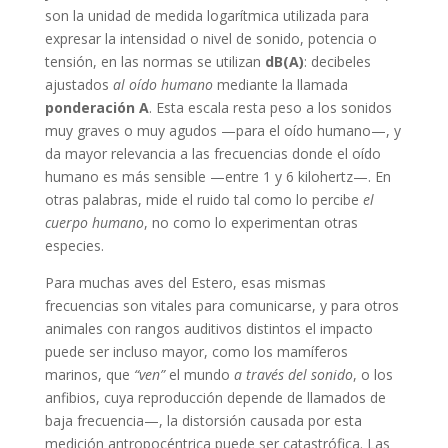
son la unidad de medida logarítmica utilizada para
expresar la intensidad o nivel de sonido, potencia o
tensión, en las normas se utilizan
dB(A)
: decibeles
ajustados
al oído humano
mediante la llamada
ponderación A
. Esta escala resta peso a los sonidos
muy graves o muy agudos —para el oído humano—, y
da mayor relevancia a las frecuencias donde el oído
humano es más sensible —entre 1 y 6 kilohertz—. En
otras palabras, mide el ruido tal como lo percibe
el
cuerpo humano
, no como lo experimentan otras
especies.
Para muchas aves del Estero, esas mismas
frecuencias son vitales para comunicarse, y para otros
animales con rangos auditivos distintos el impacto
puede ser incluso mayor, como los mamíferos
marinos, que
“ven”
el mundo
a través del sonido
, o los
anfibios, cuya reproducción depende de llamados de
baja frecuencia—, la distorsión causada por esta
medición antropocéntrica puede ser catastrófica. Las