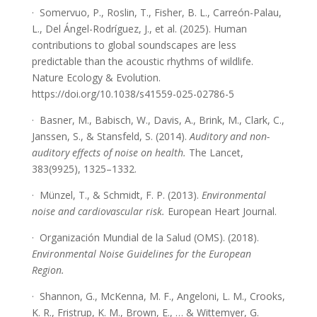
· Somervuo, P., Roslin, T., Fisher, B. L., Carreón-Palau,
L., Del Ángel-Rodríguez, J., et al. (2025). Human
contributions to global soundscapes are less
predictable than the acoustic rhythms of wildlife.
Nature Ecology & Evolution.
https://doi.org/10.1038/s41559-025-02786-5
· Basner, M., Babisch, W., Davis, A., Brink, M., Clark, C.,
Janssen, S., & Stansfeld, S. (2014).
Auditory and non-
auditory effects of noise on health.
The Lancet,
383(9925), 1325–1332.
· Münzel, T., & Schmidt, F. P. (2013).
Environmental
noise and cardiovascular risk.
European Heart Journal.
· Organización Mundial de la Salud (OMS). (2018).
Environmental Noise Guidelines for the European
Region.
· Shannon, G., McKenna, M. F., Angeloni, L. M., Crooks,
K. R., Fristrup, K. M., Brown, E., … & Wittemyer, G.