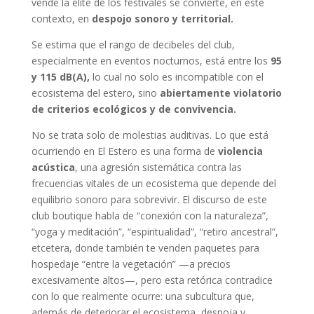
vende la élite de los festivales se convierte, en este
contexto, en
despojo sonoro y territorial.
Se estima que el rango de decibeles del club,
especialmente en eventos nocturnos, está entre los
95
y 1
15
dB(A)
,
lo cual no solo es incompatible con el
ecosistema del estero, sino
abiertamente violatorio
de criterios ecológicos y de convivencia.
No se trata solo de molestias auditivas. Lo que está
ocurriendo en El Estero es una forma de
violencia
acústica
, una agresión sistemática contra las
frecuencias vitales de un ecosistema que depende del
equilibrio sonoro para sobrevivir. El discurso de este
club boutique habla de “conexión con la naturaleza”,
“yoga y meditación”, “espiritualidad”, “retiro ancestral”,
etcetera, donde también te venden paquetes para
hospedaje “entre la vegetación” —a precios
excesivamente altos—, pero esta retórica contradice
con lo que realmente ocurre: una subcultura que,
además de deteriorar el ecosistema, despoja y