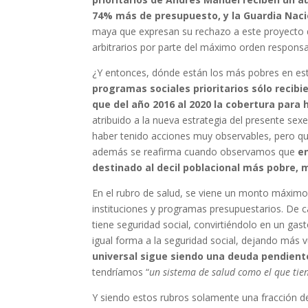
74% más de presupuesto, y la Guardia Nac
maya que expresan su rechazo a este proyecto d
arbitrarios por parte del máximo orden responsab
¿Y entonces, dónde están los más pobres en est
programas sociales prioritarios sólo recib
que del año 2016 al 2020 la cobertura par
atribuido a la nueva estrategia del presente se
haber tenido acciones muy observables, pero qu
además se reafirma cuando observamos que
e
destinado al decil poblacional más pobre, 
En el rubro de salud, se viene un monto máximo h
instituciones y programas presupuestarios. De 
tiene seguridad social, convirtiéndolo en un ga
igual forma a la seguridad social, dejando más 
universal sigue siendo una deuda pendient
tendríamos ​​“
un sistema de salud como el que ti
Y siendo estos rubros solamente una fracción de