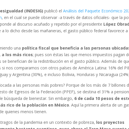
Desigualdad (INDESIG)
publicó el
Análisis del Paquete Económico 20
n
, en el cual se puede observar -a través de datos oficiales- que la pol
sponde al discurso acuñado y repetido por el presidente
López Obra
 a lo dicho desde las mañaneras, el gasto público federal favorece a 
eniendo una
política fiscal que beneficia a las personas ubicada
, a los más ricos
; pues son éstas las que menos impuestos pagan d
se benefician de la redistribución en el gasto público. Además de qu
s si nos comparamos con otros países de América Latina: 16% del PI
guay y Argentina (30%), e incluso Bolivia, Honduras y Nicaragua (24%)
enfocada a las personas más pobres? Porque de los más de 7 billones 
to de Egresos de la Federación (PPEF), se destina el 31% a pension
de búsqueda de bienestar. Sin embargo,
6 de cada 10 pesos de est
más rico de la población en México
. Aquí la primera alerta de un ga
o de quienes menos tienen.
estragos de la pandemia en un contexto de pobreza,
los proyectos
aumento bastante cuantioso, pues ahora el Tren Maya cuenta 