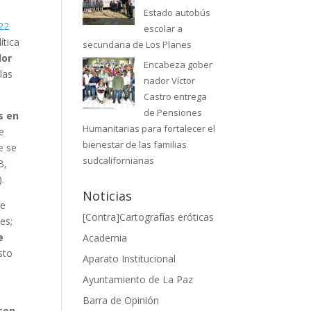
Estado autobús
22
escolar a
ítica
secundaria de Los Planes
dor
Encabeza gober
las
nador Víctor
Castro entrega
de Pensiones
s en
Humanitarias para fortalecer el
e
bienestar de las familias
e se
sudcalifornianas
B,
.
Noticias
de
[Contra]Cartografías eróticas
es;
e
Academia
sto
Aparato Institucional
Ayuntamiento de La Paz
Barra de Opinión
con