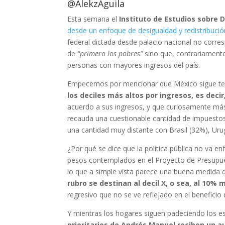
@AlekzAguila
Esta semana el
Instituto de Estudios sobre 
desde un enfoque de desigualdad y redistribució
federal dictada desde palacio nacional no corre
de
“primero los pobres”
sino que, contrariamente
personas con mayores ingresos del país.
Empecemos por mencionar que México sigue t
los deciles más altos por ingresos, es decir
acuerdo a sus ingresos, y que curiosamente más 
recauda una cuestionable cantidad de impuesto
una cantidad muy distante con Brasil (32%), Uru
¿Por qué se dice que la política pública no va 
pesos contemplados en el Proyecto de Presupues
lo que a simple vista parece una buena medida 
rubro se destinan al decil X, o sea, al 10% 
regresivo que no se ve reflejado en el benefici
Y mientras los hogares siguen padeciendo los 
prioritarios de Andrés Manuel reciben un 