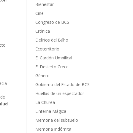
Bienestar
Cine
Congreso de BCS
Crónica
Delirios del Búho
ecto
Ecoterritorio
n
El Cardón Umbilical
El Desierto Crece
Género
acia
Gobierno del Estado de BCS
Huellas de un espectador
 de
La Churea
alud
Linterna Mágica
Memoria del subsuelo
Memoria Indómita