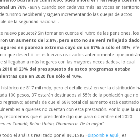
ional un 76%
-aun y cuando son cada vez más las voces en territorio
e turismo neoliberal y siguen incrementando las quejas de actos
le de la seguridad nacional-.
e nuevo paquete? Sin tomar en cuenta el rubro de las pensiones, los
ieron un aumento del 2.8%, pero esto no se verá reflejado dado
a hogares en pobreza extrema cayó de un 67% a sólo el 43%
; ef
xenio que desechó los esfuerzos realizados anteriormente -que podrá
e sí llegaban a más hogares con las mayores necesidades-; lo cual
n 2018 el 23% del presupuesto de estos programas estaba
mientras que en 2020 fue sólo el 10%
.
istórico de 817 mil mdp, pero el detalle está en ver la distribución h
cada 100 pesos, 37 estarán destinados al 55% de la población que no
sto regresivo; además de que el 68% total del aumento está destinado
vulnerables a quienes no cuentan con esta prestación. Por lo que
la s
e,
recordemos que el presidente dijo que para diciembre del 2020
enen en Canadá, Reino Unido, Dinamarca. De lo mejo
r”.
 todo el análisis realizado por el INDESIG –
disponible aquí
-, es