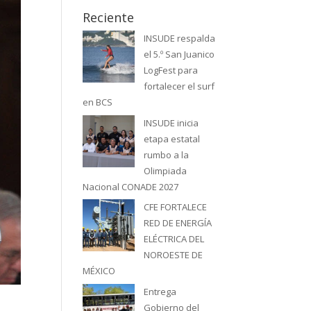
Reciente
INSUDE respalda
el 5.º San Juanico
LogFest para
fortalecer el surf
en BCS
INSUDE inicia
etapa estatal
rumbo a la
Olimpiada
Nacional CONADE 2027
CFE FORTALECE
RED DE ENERGÍA
ELÉCTRICA DEL
NOROESTE DE
MÉXICO
Entrega
Gobierno del