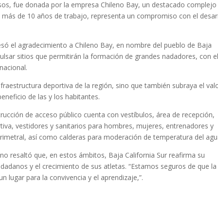
esos, fue donada por la empresa Chileno Bay, un destacado complejo
de más de 10 años de trabajo, representa un compromiso con el desar
esó el agradecimiento a Chileno Bay, en nombre del pueblo de Baja
pulsar sitios que permitirán la formación de grandes nadadores, con el
nacional.
nfraestructura deportiva de la región, sino que también subraya el val
beneficio de las y los habitantes.
trucción de acceso público cuenta con vestíbulos, área de recepción,
tiva, vestidores y sanitarios para hombres, mujeres, entrenadores y
erimetral, así como calderas para moderación de temperatura del agu
iano resaltó que, en estos ámbitos, Baja California Sur reafirma su
udadanos y el crecimiento de sus atletas. “Estamos seguros de que la
n lugar para la convivencia y el aprendizaje,”.