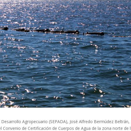
a y Desarrollo Agropecuario (SEPADA), José Alfredo Bermúdez Beltrán,
l Convenio de Certificación de Cuerpos de Agua de la zona norte de 