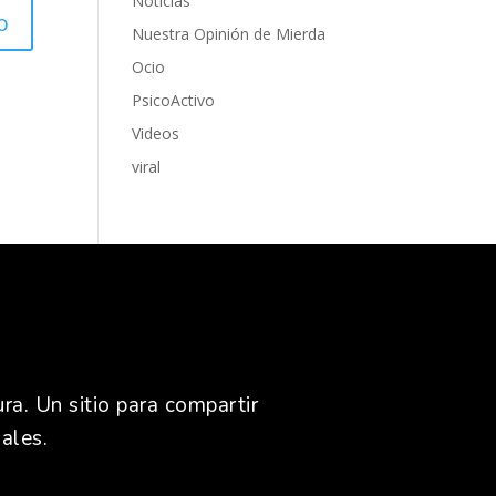
Noticias
Nuestra Opinión de Mierda
Ocio
PsicoActivo
Videos
viral
ra. Un sitio para compartir
ales.