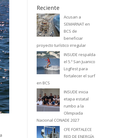
Reciente
Acusan a
SEMARNAT en
BCS de
beneficiar
proyecto turístico irregular
INSUDE respalda
el 5.º San Juanico
LogFest para
fortalecer el surf
en BCS
INSUDE inicia
etapa estatal
rumbo a la
Olimpiada
Nacional CONADE 2027
CFE FORTALECE
la
RED DE ENERGÍA