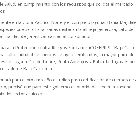
de Salud, en cumplimiento con los requisitos que solicita el mercado
os.
lmente en la Zona Pacífico Norte y el complejo lagunar Bahía Magdal
especies que serán analizadas destacan la almeja generosa, callo de
a finalidad de garantizar calidad al consumidor.
ara la Protección contra Riesgos Sanitarios (COFEPRIS), Baja Califo
ás alta cantidad de cuerpos de agua certificados, la mayor parte de
ades de Laguna Ojo de Liebre, Punta Abreojos y Bahía Tortugas. El pr
o estado de Baja California.
onará para el próximo año estudios para certificación de cuerpos de
cio; precisó que para este gobierno es prioridad atender la sanidad
a del sector acuícola.