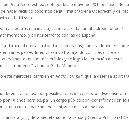
Enrique Peña Nieto estaba prófugo desde mayo de 2019 después de qu
a de haber recibido sobornos de la firma brasileña Odebrecht y de hab
nta de fertilizantes.
evó a acabo tras una investigación realizada durante alrededor de 7
imer momento, y posteriormente con las de España.
to fundamental con las autoridades alemanas, que era donde en com
tas en varios países. Interpol estuvo trabajando con más o menos
on realmente mucho más difíciles y se logró la detención de este
as en este momento”, abundó Gertz Manero.
tó este miércoles, también en
Radio Fórmula,
que la defensa aportar
ó detener a Lozoya por posibles actos de corrupción. Ese mismo me
litó por 10 años para ocupar un cargo público por «dar información fal
iones una cuenta bancaria de cientos de miles de pesos».
 Financiera (UIF) de la Secretaría de Hacienda y Crédito Público (SHCP