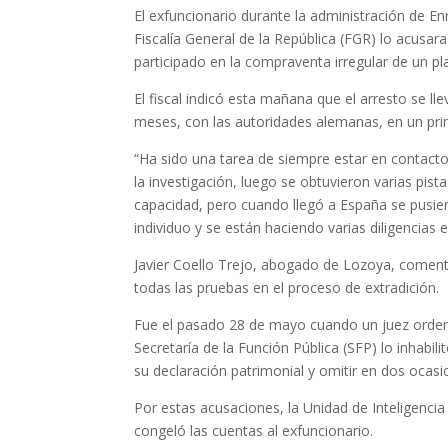
El exfuncionario durante la administración de 
Fiscalía General de la República (FGR) lo acusar
participado en la compraventa irregular de un pla
El fiscal indicó esta mañana que el arresto se ll
meses, con las autoridades alemanas, en un pr
“Ha sido una tarea de siempre estar en contac
la investigación, luego se obtuvieron varias pis
capacidad, pero cuando llegó a España se pusier
individuo y se están haciendo varias diligenci
Javier Coello Trejo, abogado de Lozoya, comen
todas las pruebas en el proceso de extradición.
Fue el pasado 28 de mayo cuando un juez orden
Secretaría de la Función Pública (SFP) lo inhabi
su declaración patrimonial y omitir en dos ocas
Por estas acusaciones, la Unidad de Inteligencia
congeló las cuentas al exfuncionario.