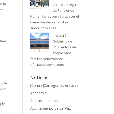
e la
Castro entrega
er
de Pensiones
Humanitarias para fortalecer el
bienestar de las familias
sudcalifornianas
Instalará
enzó
Gobierno de
BCS centros de
acopio para
familias venezolanas
afectadas por sismos
á
Noticias
s, la
[Contra]Cartografías eróticas
sa en
Academia
Aparato Institucional
) le
Ayuntamiento de La Paz