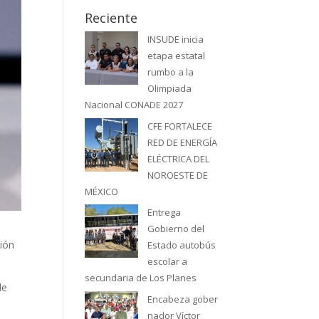
Reciente
INSUDE inicia
etapa estatal
rumbo a la
Olimpiada
Nacional CONADE 2027
CFE FORTALECE
RED DE ENERGÍA
ELÉCTRICA DEL
NOROESTE DE
MÉXICO
Entrega
Gobierno del
ción
Estado autobús
escolar a
secundaria de Los Planes
de
Encabeza gober
nador Víctor