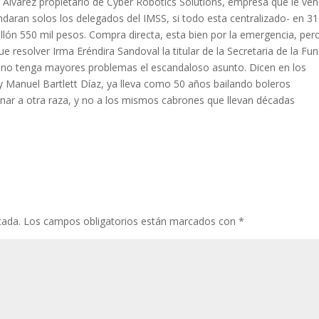
t Álvarez propietario de Cyber Robotics Solutions, empresa que le ven
daran solos los delegados del IMSS, si todo esta centralizado- en 31
llón 550 mil pesos. Compra directa, esta bien por la emergencia, per
e resolver Irma Eréndira Sandoval la titular de la Secretaria de la Fu
y no tenga mayores problemas el escandaloso asunto. Dicen en los
 y Manuel Bartlett Díaz, ya lleva como 50 años bailando boleros
anar a otra raza, y no a los mismos cabrones que llevan décadas
cada.
Los campos obligatorios están marcados con
*