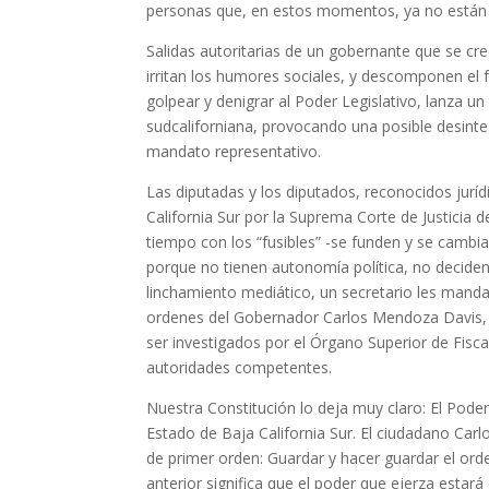
personas que, en estos momentos, ya no están e
Salidas autoritarias de un gobernante que se cre
irritan los humores sociales, y descomponen el
golpear y denigrar al Poder Legislativo, lanza u
sudcaliforniana, provocando una posible desinte
mandato representativo.
Las diputadas y los diputados, reconocidos jur
California Sur por la Suprema Corte de Justicia 
tiempo con los “fusibles” -se funden y se cambian
porque no tienen autonomía política, no deciden 
linchamiento mediático, un secretario les manda 
ordenes del Gobernador Carlos Mendoza Davis, u
ser investigados por el Órgano Superior de Fisc
autoridades competentes.
Nuestra Constitución lo deja muy claro: El Pod
Estado de Baja California Sur. El ciudadano Ca
de primer orden: Guardar y hacer guardar el orde
anterior significa que el poder que ejerza estará