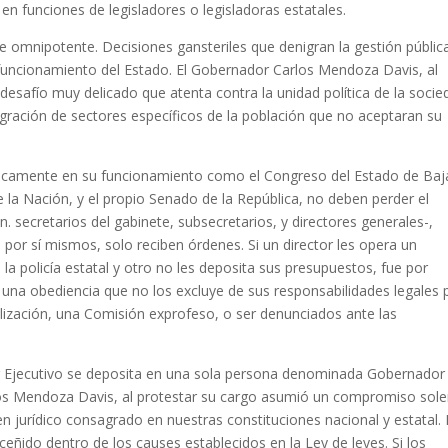
n funciones de legisladores o legisladoras estatales.
e omnipotente. Decisiones gansteriles que denigran la gestión públic
 funcionamiento del Estado. El Gobernador Carlos Mendoza Davis, al
n desafío muy delicado que atenta contra la unidad política de la soci
gración de sectores específicos de la población que no aceptaran su
ídicamente en su funcionamiento como el Congreso del Estado de Baj
de la Nación, y el propio Senado de la República, no deben perder el
. secretarios del gabinete, subsecretarios, y directores generales-,
por sí mismos, solo reciben órdenes. Si un director les opera un
la policía estatal y otro no les deposita sus presupuestos, fue por
na obediencia que no los excluye de sus responsabilidades legales 
alización, una Comisión exprofeso, o ser denunciados ante las
er Ejecutivo se deposita en una sola persona denominada Gobernador
rlos Mendoza Davis, al protestar su cargo asumió un compromiso so
n jurídico consagrado en nuestras constituciones nacional y estatal.
 ceñido dentro de los causes establecidos en la Ley de leyes. Si los