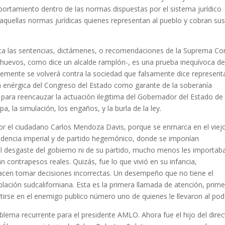
rtamiento dentro de las normas dispuestas por el sistema jurídico
quellas normas jurídicas quienes representan al pueblo y cobran su
ta las sentencias, dictámenes, o recomendaciones de la Suprema Co
us huevos, como dice un alcalde ramplón-, es una prueba inequívoca d
blemente se volverá contra la sociedad que falsamente dice representa
ón enérgica del Congreso del Estado como garante de la soberanía
l para reencauzar la actuación ilegitima del Gobernador del Estado de
pa, la simulación, los engaños, y la burla de la ley.
or el ciudadano Carlos Mendoza Davis, porque se enmarca en el viej
idencia imperial y de partido hegemónico, donde se imponían
 el desgaste del gobierno ni de su partido, mucho menos les importaba
 contrapesos reales. Quizás, fue lo que vivió en su infancia,
hacen tomar decisiones incorrectas. Un desempeño que no tiene el
lación sudcaliforniana. Esta es la primera llamada de atención, prim
irse en el enemigo publico número uno de quienes le llevaron al pod
oblema recurrente para el presidente AMLO. Ahora fue el hijo del direc