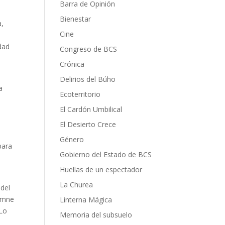
Barra de Opinión
Bienestar
a,
Cine
edad
Congreso de BCS
Crónica
Delirios del Búho
a
Ecoterritorio
El Cardón Umbilical
El Desierto Crece
Género
para
Gobierno del Estado de BCS
Huellas de un espectador
La Churea
 del
lemne
Linterna Mágica
 Lo
Memoria del subsuelo