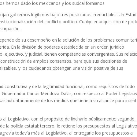
nos hemos dado los mexicanos y los sudcalifornianos.
ijan gobiernos legítimos bajo tres postulados irreductibles: Un Esta
nstitucionalización del conflicto político. Cualquier adquisición de pod
usurpación.
 depende de su desempeño en la solución de los problemas comunitar
erida. En la división de poderes establecida en un orden jurídico
o, ejecutivo, y judicial, tienen competencias convergentes. Sus relaci
a construcción de amplios consensos, para que sus decisiones de
izables, y los ciudadanos obtengan una visión positiva de sus
ad constitutiva y de la legitimidad funcional, como requisitos de todo
el Gobernador Carlos Mendoza Davis, con respecto al Poder Legislati
usar autoritariamente de los medios que tiene a su alcance para intent
 al Legislativo, con el propósito de lincharlo públicamente; segundo,
e la policía estatal; tercero, le retiene los presupuestos al Legislativ
gravia todavía más al Legislativo, al entregarle los presupuestos a