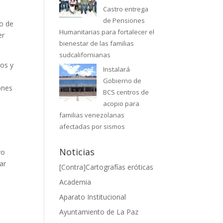
Castro entrega
de Pensiones
do de
Humanitarias para fortalecer el
er
bienestar de las familias
sudcalifornianas
ios y
Instalará
Gobierno de
ones
BCS centros de
acopio para
familias venezolanas
afectadas por sismos
Noticias
vo
ar
[Contra]Cartografías eróticas
Academia
Aparato Institucional
o
Ayuntamiento de La Paz