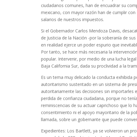
ciudadanos comunes, han de encuadrar su compo
mexicano, con mayor razón han de cumplir con a
salarios de nuestros impuestos.
Si el Gobernador Carlos Mendoza Davis, desaca
de Justicia de la Nación -por la soberanía de s
en realidad ejerce un poder espurio que inevita
Por tanto, se hace más necesaria la intervenci
popular. Intervenir, por medio de una lucha lega
Baja California Sur, dada su proclividad a la tram
Es un tema muy delicado la conducta exhibida p
autoritarismo sustentado en un sistema de pres
autoritariamente las decisiones sin importarles
perdida de confianza ciudadana, porque no tenían
reminiscencias de su actuar caprichoso que lo 
consentimiento ni el apoyo mayoritario de la pob
llamada, sobre un gobernante que puede convert
Expedientes: Los Bartlett, ya se volvieron un pr