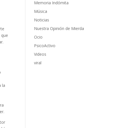
Memoria Indómita
Música
s
Noticias
Nuestra Opinión de Mierda
rte
e que
Ocio
r.
PsicoActivo
Videos
viral
o
 la
era
er.
tor