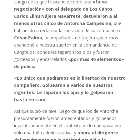
Luego de lo que trascendió como una
«falsa
negociación» con el delegado de Los Cabos,
Carlos Elihu Nájera Navarrete
,
detuvieron a al
menos otros cinco de Antorcha Campesina
, que
habían ido a reclamar la liberación de su compañero
César Palma
, acompañados de Nájera quien «nos
abandonó a nuestra suerte» en la comandancia de
Cangrejos, donde les taparon los ojos y fueron
golpeados y encarcelados
«por mas 40 elementos»
de policía
.
«Lo único que pedíamos es la libertad de nuestro
compañero. Golpearon a varios de nuestros
vigentes. Le taparon los ojos y lo golpearon
hasta entrar».
Así que subió de nivel luego de que los de Antorcha
presuntamente fueron amedrentados y golpeados
injustificadamente en el contexto de lo que quizá era
sólo una falta administrativa, y
ahora el dirigente
del movimiento en la entidad acudió a la