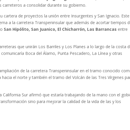
s carreteros a consolidar durante su gobierno.
u cartera de proyectos la unión entre Insurgentes y San Ignacio. Este
lterna a la carretera Transpeninsular que además de acortar tiempos 
mo
San Hipólito, San Juanico, El Chicharrón, Las Barrancas
entre
rreteras que unirán Los Barriles y Los Planes a lo largo de la costa d
o, comunicaría Boca del Álamo, Punta Pescadero, La Línea y otras
a ampliación de la carretera Transpeninsular en el tramo conocido co
ía hacia el norte y también el tramo del Volcán de las Tres Vírgenes pa
a California Sur afirmó que estaría trabajando de la mano con el gob
ransformación sino para mejorar la calidad de la vida de las y los