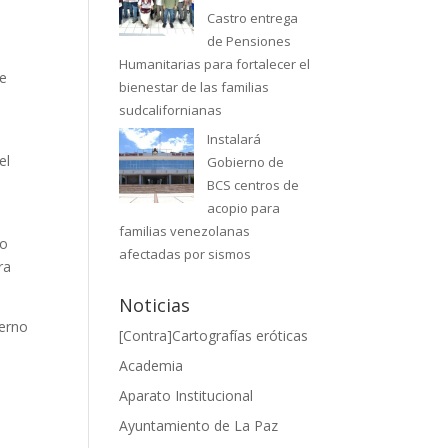
Castro entrega
de Pensiones
Humanitarias para fortalecer el
de
bienestar de las familias
sudcalifornianas
Instalará
el
Gobierno de
BCS centros de
acopio para
familias venezolanas
mo
afectadas por sismos
ra
Noticias
ierno
[Contra]Cartografías eróticas
Academia
Aparato Institucional
Ayuntamiento de La Paz