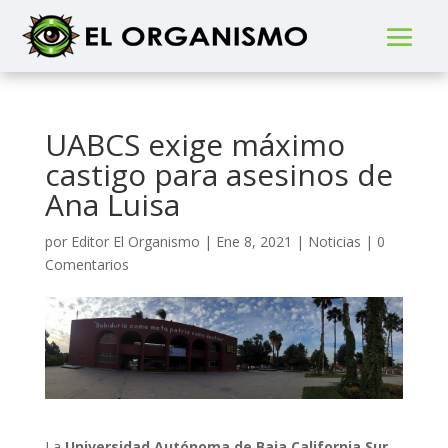
UABCS exige máximo
castigo para asesinos de
Ana Luisa
por
Editor El Organismo
|
Ene 8, 2021
|
Noticias
|
0
Comentarios
La
Universidad Autónoma de Baja California Sur