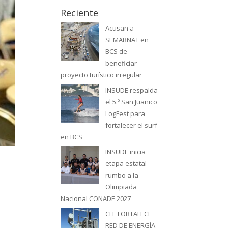
Reciente
Acusan a
SEMARNAT en
BCS de
beneficiar
proyecto turístico irregular
INSUDE respalda
el 5.º San Juanico
LogFest para
fortalecer el surf
en BCS
INSUDE inicia
etapa estatal
rumbo a la
Olimpiada
Nacional CONADE 2027
CFE FORTALECE
RED DE ENERGÍA