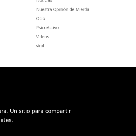
Noticias
Nuestra Opinión de Mierda
Ocio
PsicoActivo
Videos
viral
ra. Un sitio para compartir
ales.