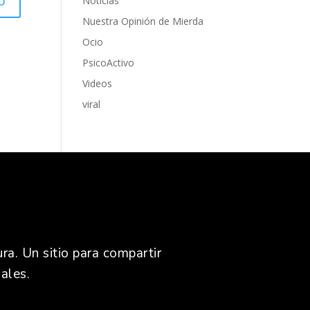
Noticias
Nuestra Opinión de Mierda
Ocio
PsicoActivo
Videos
viral
ra. Un sitio para compartir
ales.