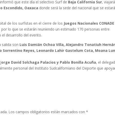
 informó que este día el selectivo Surf de
Baja California Sur
, viajar
to Escondido, Oaxaca
donde será la sede del nacional que se estar
al de los surfistas en el cierre de los
Juegos Nacionales CONADE
 por lo que se estarán reuniendo un estimado 170 personas entre
o el desarrollo del evento.
a salida son
Luis Damián Ochoa Villa, Alejandro Tonatiuh Herná
o Sorrentino Reyes, Leonardo Lahir Gastelum Cota, Moana Lu
J
orge David Solchaga Palacios y Pablo Bonilla Acuña
, el delega
almente personal del Instituto Sudcaliforniano del Deporte que apoya
cada.
Los campos obligatorios están marcados con
*