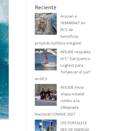
Reciente
Acusan a
SEMARNAT en
BCS de
beneficiar
proyecto turístico irregular
INSUDE respalda
el 5.º San Juanico
LogFest para
fortalecer el surf
en BCS
INSUDE inicia
etapa estatal
rumbo a la
Olimpiada
Nacional CONADE 2027
CFE FORTALECE
RED DE ENERGÍA