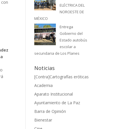
á con
ELÉCTRICA DEL
á
NOROESTE DE
MÉXICO
Entrega
Gobierno del
Estado autobús
escolar a
ndez
secundaria de Los Planes
na
Noticias
do
rá
[Contra]Cartografías eróticas
Academia
Aparato Institucional
Ayuntamiento de La Paz
Barra de Opinión
Bienestar
Cine