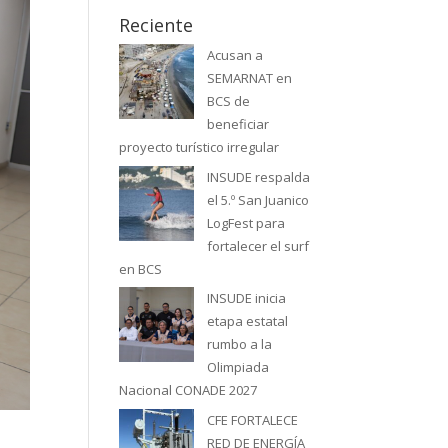
Reciente
Acusan a
SEMARNAT en
BCS de
beneficiar
proyecto turístico irregular
INSUDE respalda
el 5.º San Juanico
LogFest para
fortalecer el surf
en BCS
INSUDE inicia
etapa estatal
rumbo a la
Olimpiada
Nacional CONADE 2027
CFE FORTALECE
RED DE ENERGÍA