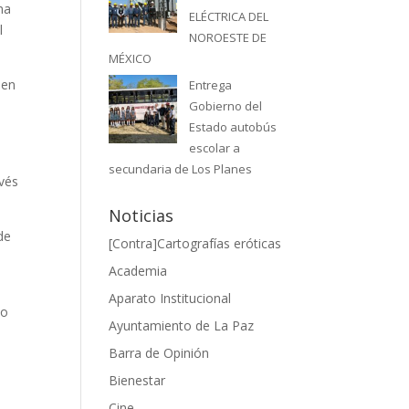
ma
ELÉCTRICA DEL
l
NOROESTE DE
MÉXICO
 en
Entrega
Gobierno del
Estado autobús
escolar a
secundaria de Los Planes
avés
Noticias
de
[Contra]Cartografías eróticas
Academia
Aparato Institucional
mo
Ayuntamiento de La Paz
Barra de Opinión
Bienestar
Cine