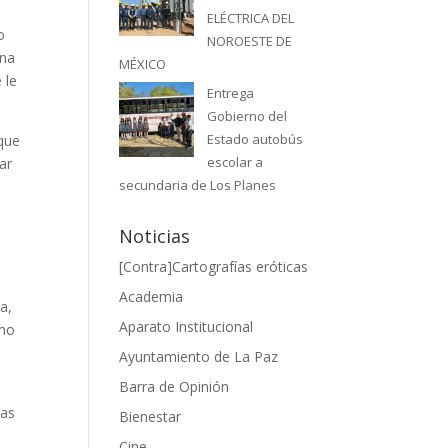
ELÉCTRICA DEL
o
NOROESTE DE
una
MÉXICO
 le
Entrega
Gobierno del
Estado autobús
 que
escolar a
ar
secundaria de Los Planes
Noticias
[Contra]Cartografías eróticas
Academia
a,
Aparato Institucional
omo
Ayuntamiento de La Paz
Barra de Opinión
tas
Bienestar
Cine