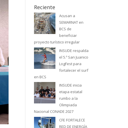
Reciente
Acusan a
SEMARNAT en
BCS de
beneficiar
proyecto turístico irregular
INSUDE respalda
el 5.º San Juanico
LogFest para
fortalecer el surf
en BCS
INSUDE inicia
etapa estatal
rumbo a la
Olimpiada
Nacional CONADE 2027
CFE FORTALECE
RED DE ENERGÍA