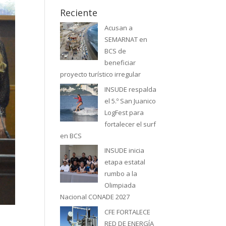
Reciente
Acusan a
SEMARNAT en
BCS de
beneficiar
proyecto turístico irregular
INSUDE respalda
el 5.º San Juanico
LogFest para
fortalecer el surf
en BCS
INSUDE inicia
etapa estatal
rumbo a la
Olimpiada
Nacional CONADE 2027
CFE FORTALECE
RED DE ENERGÍA