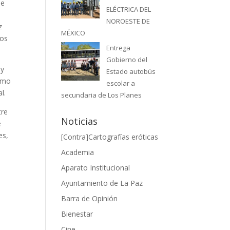
de
ELÉCTRICA DEL
NOROESTE DE
z
MÉXICO
vos
Entrega
Gobierno del
 y
Estado autobús
como
escolar a
l.
secundaria de Los Planes
tre
Noticias
e
es,
[Contra]Cartografías eróticas
Academia
Aparato Institucional
Ayuntamiento de La Paz
Barra de Opinión
Bienestar
Cine