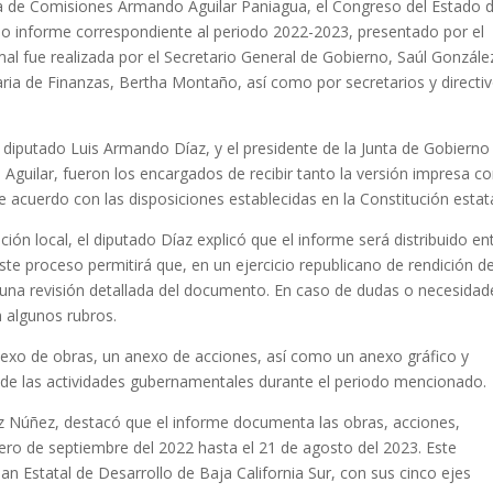
ala de Comisiones Armando Aguilar Paniagua, el Congreso del Estado 
ndo informe correspondiente al periodo 2022-2023, presentado por el
al fue realizada por el Secretario General de Gobierno, Saúl Gonzále
ia de Finanzas, Bertha Montaño, así como por secretarios y directi
 diputado Luis Armando Díaz, y el presidente de la Junta de Gobierno
 Aguilar, fueron los encargados de recibir tanto la versión impresa 
 de acuerdo con las disposiciones establecidas en la Constitución estata
ión local, el diputado Díaz explicó que el informe será distribuido en
Este proceso permitirá que, en un ejercicio republicano de rendición d
 una revisión detallada del documento. En caso de dudas o necesidad
n algunos rubros.
o de obras, un anexo de acciones, así como un anexo gráfico y
l de las actividades gubernamentales durante el periodo mencionado.
ez Núñez, destacó que el informe documenta las obras, acciones,
ero de septiembre del 2022 hasta el 21 de agosto del 2023. Este
an Estatal de Desarrollo de Baja California Sur, con sus cinco ejes