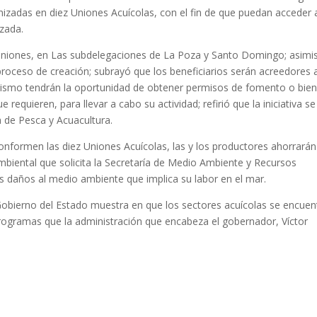
adas en diez Uniones Acuícolas, con el fin de que puedan acceder 
zada.
 uniones, en Las subdelegaciones de La Poza y Santo Domingo; asim
 proceso de creación; subrayó que los beneficiarios serán acreedores 
smo tendrán la oportunidad de obtener permisos de fomento o bien
equieren, para llevar a cabo su actividad; refirió que la iniciativa se
a de Pesca y Acuacultura.
onformen las diez Uniones Acuícolas, las y los productores ahorrarán
mbiental que solicita la Secretaría de Medio Ambiente y Recursos
s daños al medio ambiente que implica su labor en el mar.
l Gobierno del Estado muestra en que los sectores acuícolas se encuen
 programas que la administración que encabeza el gobernador, Víctor