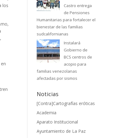
a los
Castro entrega
de Pensiones
Humanitarias para fortalecer el
ismo,
bienestar de las familias
a
sudcalifornianas
,
Instalará
Gobierno de
BCS centros de
 en
acopio para
familias venezolanas
afectadas por sismos
tren
Noticias
[Contra]Cartografías eróticas
Academia
Aparato Institucional
Ayuntamiento de La Paz