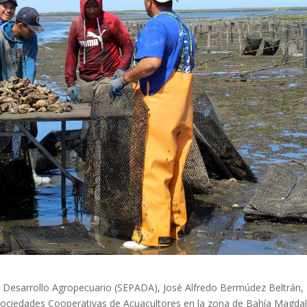
a y Desarrollo Agropecuario (SEPADA), José Alfredo Bermúdez Beltrán,
 Sociedades Cooperativas de Acuacultores en la zona de Bahía Magda