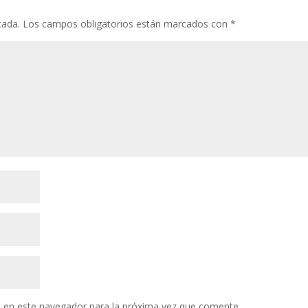
cada.
Los campos obligatorios están marcados con
*
 en este navegador para la próxima vez que comente.