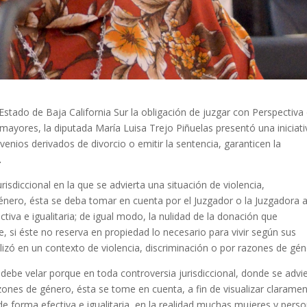
l Estado de Baja California Sur la obligación de juzgar con Perspectiva
mayores, la diputada María Luisa Trejo Piñuelas presentó una iniciati
venios derivados de divorcio o emitir la sentencia, garanticen la
.
isdiccional en la que se advierta una situación de violencia,
énero, ésta se deba tomar en cuenta por el Juzgador o la Juzgadora a
ctiva e igualitaria; de igual modo, la nulidad de la donación que
, si éste no reserva en propiedad lo necesario para vivir según sus
alizó en un contexto de violencia, discriminación o por razones de gén
 debe velar porque en toda controversia jurisdiccional, donde se advi
azones de género, ésta se tome en cuenta, a fin de visualizar claramen
 de forma efectiva e igualitaria, en la realidad muchas mujeres y pers