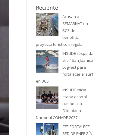
Reciente
Acusan a
SEMARNAT en
BCS de
beneficiar
proyecto turístico irregular
INSUDE respalda
el 5.º San Juanico
LogFest para
fortalecer el surf
en BCS
INSUDE inicia
etapa estatal
rumbo a la
Olimpiada
Nacional CONADE 2027
CFE FORTALECE
RED DE ENERGÍA