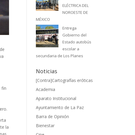
ELÉCTRICA DEL
NOROESTE DE
MÉXICO
Entrega
Gobierno del
Estado autobús
escolar a
 de
secundaria de Los Planes
va
Noticias
[Contra]Cartografías eróticas
 fin
Academia
Aparato Institucional
Ayuntamiento de La Paz
ero.
Barra de Opinión
erta
Bienestar
te la
onas
Cine